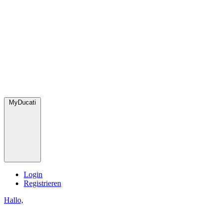
MyDucati
Login
Registrieren
Hallo,