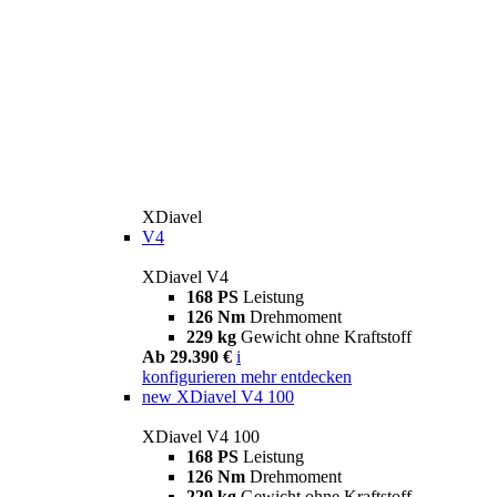
XDiavel
V4
XDiavel V4
168 PS
Leistung
126 Nm
Drehmoment
229 kg
Gewicht ohne Kraftstoff
Ab 29.390 €
i
konfigurieren
mehr entdecken
new
XDiavel V4 100
XDiavel V4 100
168 PS
Leistung
126 Nm
Drehmoment
229 kg
Gewicht ohne Kraftstoff