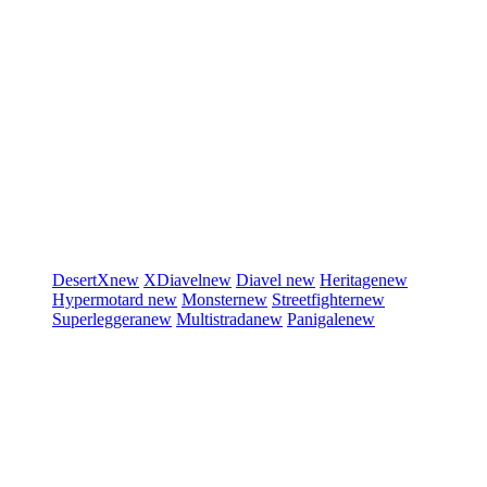
DesertX
new
XDiavel
new
Diavel
new
Heritage
new
Hypermotard
new
Monster
new
Streetfighter
new
Superleggera
new
Multistrada
new
Panigale
new