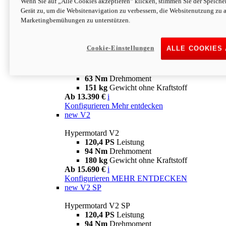
Wenn Sie auf „Alle Cookies akzeptieren“ klicken, stimmen Sie der Speich
63 Nm
Drehmoment
Gerät zu, um die Websitenavigation zu verbessern, die Websitenutzung zu 
151 kg
Gewicht ohne Kraftstoff
Marketingbemühungen zu unterstützen.
Ab 13.890 €
i
Konfigurieren
MEHR ENTDECKEN
new
698 Mono Nera
Cookie-Einstellungen
ALLE COOKIES
Hypermotard 698 Mono Nera
77,5 PS
Leistung
63 Nm
Drehmoment
151 kg
Gewicht ohne Kraftstoff
Ab 13.390 €
i
Konfigurieren
Mehr entdecken
new
V2
Hypermotard V2
120,4 PS
Leistung
94 Nm
Drehmoment
180 kg
Gewicht ohne Kraftstoff
Ab 15.690 €
i
Konfigurieren
MEHR ENTDECKEN
new
V2 SP
Hypermotard V2 SP
120,4 PS
Leistung
94 Nm
Drehmoment