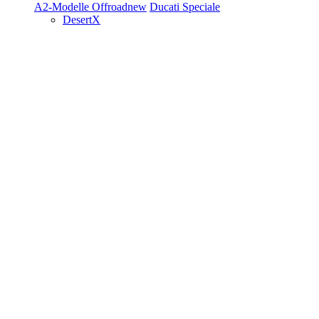
A2-Modelle
Offroad
new
Ducati Speciale
DesertX