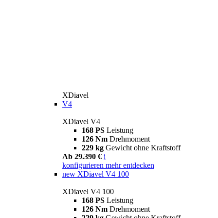
XDiavel
V4
XDiavel V4
168 PS
Leistung
126 Nm
Drehmoment
229 kg
Gewicht ohne Kraftstoff
Ab 29.390 €
i
konfigurieren
mehr entdecken
new
XDiavel V4 100
XDiavel V4 100
168 PS
Leistung
126 Nm
Drehmoment
229 kg
Gewicht ohne Kraftstoff