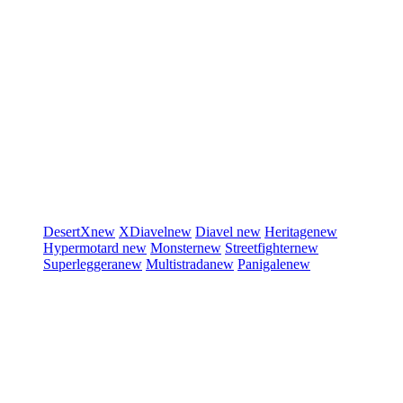
DesertX
new
XDiavel
new
Diavel
new
Heritage
new
Hypermotard
new
Monster
new
Streetfighter
new
Superleggera
new
Multistrada
new
Panigale
new