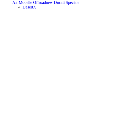
A2-Modelle
Offroad
new
Ducati Speciale
DesertX