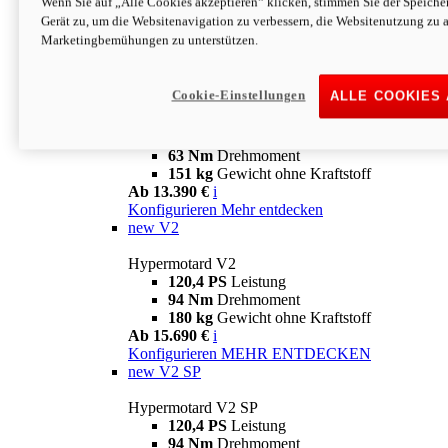
Wenn Sie auf „Alle Cookies akzeptieren“ klicken, stimmen Sie der Speich
63 Nm
Drehmoment
Gerät zu, um die Websitenavigation zu verbessern, die Websitenutzung zu 
151 kg
Gewicht ohne Kraftstoff
Marketingbemühungen zu unterstützen.
Ab 13.890 €
i
Konfigurieren
MEHR ENTDECKEN
new
698 Mono Nera
Cookie-Einstellungen
ALLE COOKIES
Hypermotard 698 Mono Nera
77,5 PS
Leistung
63 Nm
Drehmoment
151 kg
Gewicht ohne Kraftstoff
Ab 13.390 €
i
Konfigurieren
Mehr entdecken
new
V2
Hypermotard V2
120,4 PS
Leistung
94 Nm
Drehmoment
180 kg
Gewicht ohne Kraftstoff
Ab 15.690 €
i
Konfigurieren
MEHR ENTDECKEN
new
V2 SP
Hypermotard V2 SP
120,4 PS
Leistung
94 Nm
Drehmoment