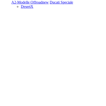
A2-Modelle
Offroad
new
Ducati Speciale
DesertX