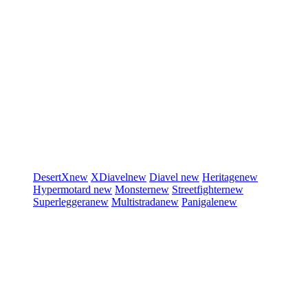
DesertX
new
XDiavel
new
Diavel
new
Heritage
new
Hypermotard
new
Monster
new
Streetfighter
new
Superleggera
new
Multistrada
new
Panigale
new