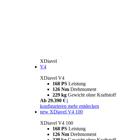
XDiavel
V4
XDiavel V4
168 PS
Leistung
126 Nm
Drehmoment
229 kg
Gewicht ohne Kraftstoff
Ab 29.390 €
i
konfigurieren
mehr entdecken
new
XDiavel V4 100
XDiavel V4 100
168 PS
Leistung
126 Nm
Drehmoment
229 kg
Gewicht ohne Kraftstoff