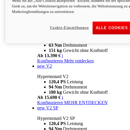
Wenn Sie auf „Alle Cookies akzeptieren“ klicken, stimmen Sie der Speich
63 Nm
Drehmoment
Gerät zu, um die Websitenavigation zu verbessern, die Websitenutzung zu 
151 kg
Gewicht ohne Kraftstoff
Marketingbemühungen zu unterstützen.
Ab 13.890 €
i
Konfigurieren
MEHR ENTDECKEN
new
698 Mono Nera
Cookie-Einstellungen
ALLE COOKIES
Hypermotard 698 Mono Nera
77,5 PS
Leistung
63 Nm
Drehmoment
151 kg
Gewicht ohne Kraftstoff
Ab 13.390 €
i
Konfigurieren
Mehr entdecken
new
V2
Hypermotard V2
120,4 PS
Leistung
94 Nm
Drehmoment
180 kg
Gewicht ohne Kraftstoff
Ab 15.690 €
i
Konfigurieren
MEHR ENTDECKEN
new
V2 SP
Hypermotard V2 SP
120,4 PS
Leistung
94 Nm
Drehmoment