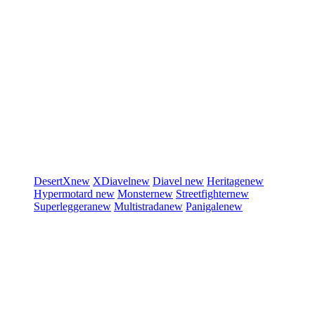
DesertX
new
XDiavel
new
Diavel
new
Heritage
new
Hypermotard
new
Monster
new
Streetfighter
new
Superleggera
new
Multistrada
new
Panigale
new