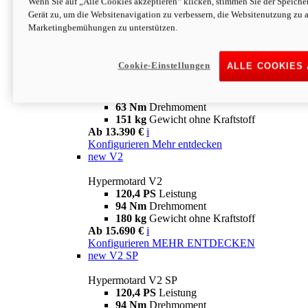
Wenn Sie auf „Alle Cookies akzeptieren“ klicken, stimmen Sie der Speich
63 Nm
Drehmoment
Gerät zu, um die Websitenavigation zu verbessern, die Websitenutzung zu 
151 kg
Gewicht ohne Kraftstoff
Marketingbemühungen zu unterstützen.
Ab 13.890 €
i
Konfigurieren
MEHR ENTDECKEN
new
698 Mono Nera
Cookie-Einstellungen
ALLE COOKIES
Hypermotard 698 Mono Nera
77,5 PS
Leistung
63 Nm
Drehmoment
151 kg
Gewicht ohne Kraftstoff
Ab 13.390 €
i
Konfigurieren
Mehr entdecken
new
V2
Hypermotard V2
120,4 PS
Leistung
94 Nm
Drehmoment
180 kg
Gewicht ohne Kraftstoff
Ab 15.690 €
i
Konfigurieren
MEHR ENTDECKEN
new
V2 SP
Hypermotard V2 SP
120,4 PS
Leistung
94 Nm
Drehmoment