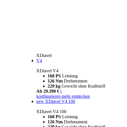
XDiavel
V4
XDiavel V4
168 PS
Leistung
126 Nm
Drehmoment
229 kg
Gewicht ohne Kraftstoff
Ab 29.390 €
i
konfigurieren
mehr entdecken
new
XDiavel V4 100
XDiavel V4 100
168 PS
Leistung
126 Nm
Drehmoment
229 kg
Gewicht ohne Kraftstoff