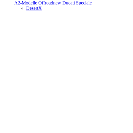
A2-Modelle
Offroad
new
Ducati Speciale
DesertX