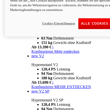
Wenn Sie auf „Alle Cookies akzeptieren“ klicken, stimmen Sie der Speich
63 Nm
Drehmoment
Gerät zu, um die Websitenavigation zu verbessern, die Websitenutzung zu 
151 kg
Gewicht ohne Kraftstoff
Marketingbemühungen zu unterstützen.
Ab 13.890 €
i
Konfigurieren
MEHR ENTDECKEN
new
698 Mono Nera
Cookie-Einstellungen
ALLE COOKIES
Hypermotard 698 Mono Nera
77,5 PS
Leistung
63 Nm
Drehmoment
151 kg
Gewicht ohne Kraftstoff
Ab 13.390 €
i
Konfigurieren
Mehr entdecken
new
V2
Hypermotard V2
120,4 PS
Leistung
94 Nm
Drehmoment
180 kg
Gewicht ohne Kraftstoff
Ab 15.690 €
i
Konfigurieren
MEHR ENTDECKEN
new
V2 SP
Hypermotard V2 SP
120,4 PS
Leistung
94 Nm
Drehmoment