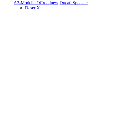
A2-Modelle
Offroad
new
Ducati Speciale
DesertX