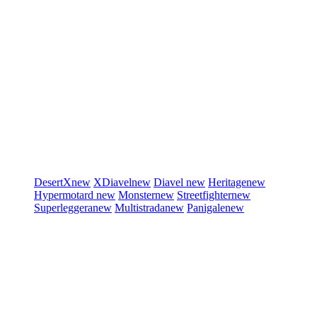
DesertX
new
XDiavel
new
Diavel
new
Heritage
new
Hypermotard
new
Monster
new
Streetfighter
new
Superleggera
new
Multistrada
new
Panigale
new