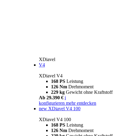
XDiavel
V4
XDiavel V4
168 PS
Leistung
126 Nm
Drehmoment
229 kg
Gewicht ohne Kraftstoff
Ab 29.390 €
i
konfigurieren
mehr entdecken
new
XDiavel V4 100
XDiavel V4 100
168 PS
Leistung
126 Nm
Drehmoment
229 kg
Gewicht ohne Kraftstoff