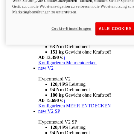
Wenn Sie auf „Alle Cookies akzeptieren“ klicken, stimmen Sie der Speich
63 Nm
Drehmoment
Gerät zu, um die Websitenavigation zu verbessern, die Websitenutzung zu 
151 kg
Gewicht ohne Kraftstoff
Marketingbemühungen zu unterstützen.
Ab 13.890 €
i
Konfigurieren
MEHR ENTDECKEN
new
698 Mono Nera
Cookie-Einstellungen
ALLE COOKIES
Hypermotard 698 Mono Nera
77,5 PS
Leistung
63 Nm
Drehmoment
151 kg
Gewicht ohne Kraftstoff
Ab 13.390 €
i
Konfigurieren
Mehr entdecken
new
V2
Hypermotard V2
120,4 PS
Leistung
94 Nm
Drehmoment
180 kg
Gewicht ohne Kraftstoff
Ab 15.690 €
i
Konfigurieren
MEHR ENTDECKEN
new
V2 SP
Hypermotard V2 SP
120,4 PS
Leistung
94 Nm
Drehmoment