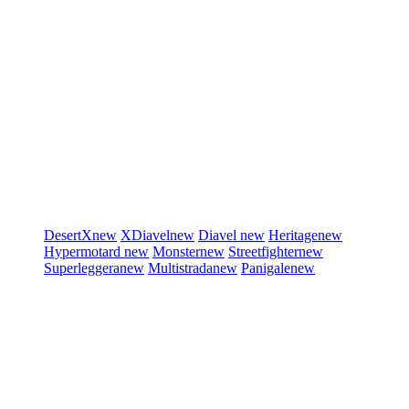
DesertX
new
XDiavel
new
Diavel
new
Heritage
new
Hypermotard
new
Monster
new
Streetfighter
new
Superleggera
new
Multistrada
new
Panigale
new