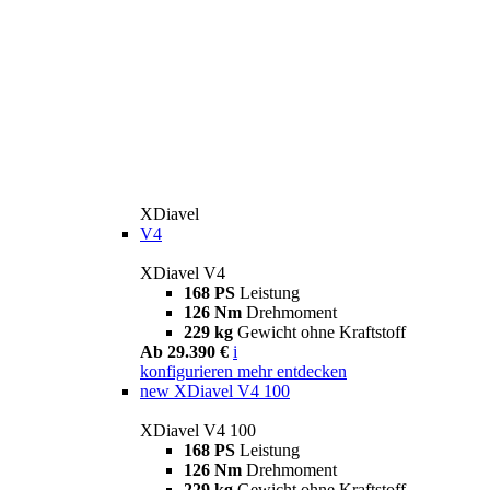
XDiavel
V4
XDiavel V4
168 PS
Leistung
126 Nm
Drehmoment
229 kg
Gewicht ohne Kraftstoff
Ab 29.390 €
i
konfigurieren
mehr entdecken
new
XDiavel V4 100
XDiavel V4 100
168 PS
Leistung
126 Nm
Drehmoment
229 kg
Gewicht ohne Kraftstoff