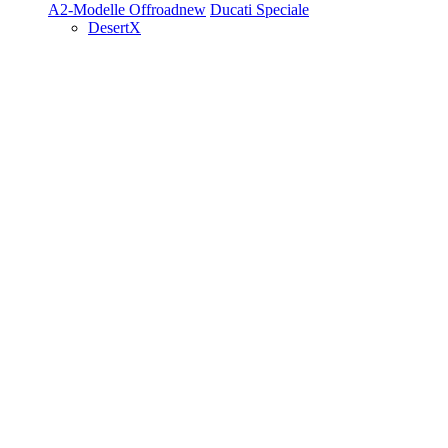
A2-Modelle
Offroad
new
Ducati Speciale
DesertX