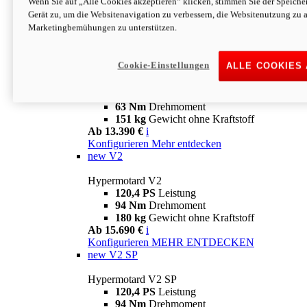
Wenn Sie auf „Alle Cookies akzeptieren“ klicken, stimmen Sie der Speich
63 Nm
Drehmoment
Gerät zu, um die Websitenavigation zu verbessern, die Websitenutzung zu 
151 kg
Gewicht ohne Kraftstoff
Marketingbemühungen zu unterstützen.
Ab 13.890 €
i
Konfigurieren
MEHR ENTDECKEN
new
698 Mono Nera
Cookie-Einstellungen
ALLE COOKIES
Hypermotard 698 Mono Nera
77,5 PS
Leistung
63 Nm
Drehmoment
151 kg
Gewicht ohne Kraftstoff
Ab 13.390 €
i
Konfigurieren
Mehr entdecken
new
V2
Hypermotard V2
120,4 PS
Leistung
94 Nm
Drehmoment
180 kg
Gewicht ohne Kraftstoff
Ab 15.690 €
i
Konfigurieren
MEHR ENTDECKEN
new
V2 SP
Hypermotard V2 SP
120,4 PS
Leistung
94 Nm
Drehmoment