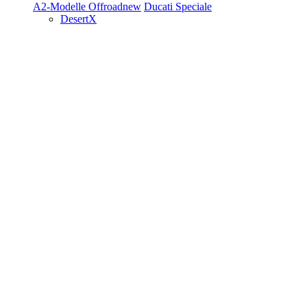
A2-Modelle
Offroad
new
Ducati Speciale
DesertX