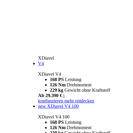
XDiavel
V4
XDiavel V4
168 PS
Leistung
126 Nm
Drehmoment
229 kg
Gewicht ohne Kraftstoff
Ab 29.390 €
i
konfigurieren
mehr entdecken
new
XDiavel V4 100
XDiavel V4 100
168 PS
Leistung
126 Nm
Drehmoment
229 kg
Gewicht ohne Kraftstoff