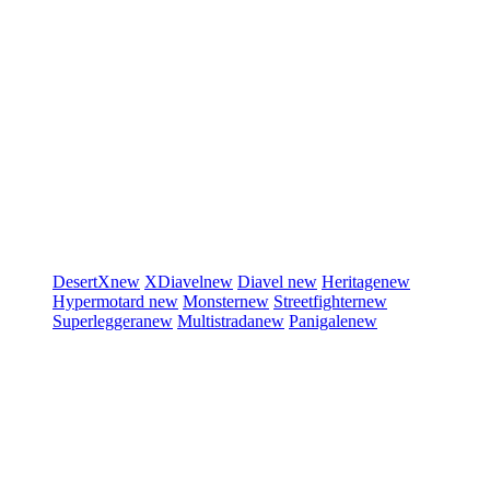
DesertX
new
XDiavel
new
Diavel
new
Heritage
new
Hypermotard
new
Monster
new
Streetfighter
new
Superleggera
new
Multistrada
new
Panigale
new