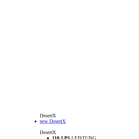
DesertX
new
DesertX
DesertX
110,3 PS
LEISTUNG