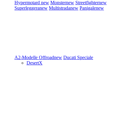
Hypermotard
new
Monster
new
Streetfighter
new
Superleggera
new
Multistrada
new
Panigale
new
A2-Modelle
Offroad
new
Ducati Speciale
DesertX