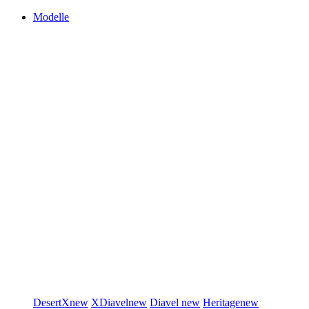
Modelle
DesertX
new
XDiavel
new
Diavel
new
Heritage
new