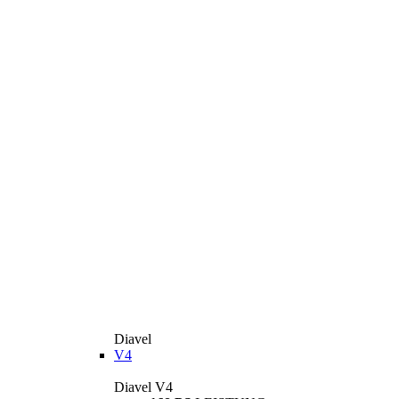
Diavel
V4
Diavel V4