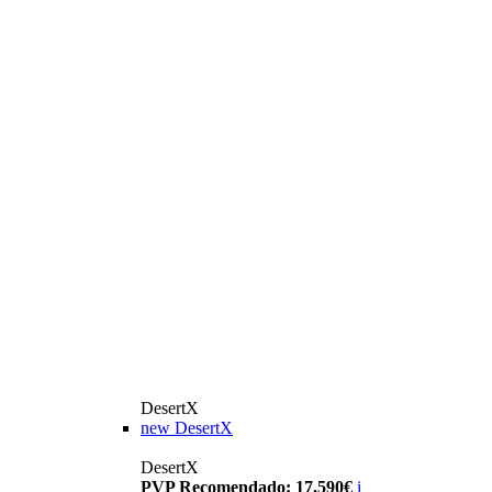
DesertX
new
DesertX
DesertX
PVP Recomendado: 17.590€
i