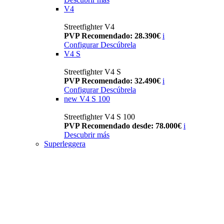
V4
Streetfighter V4
PVP Recomendado: 28.390€
i
Configurar
Descúbrela
V4 S
Streetfighter V4 S
PVP Recomendado: 32.490€
i
Configurar
Descúbrela
new
V4 S 100
Streetfighter V4 S 100
PVP Recomendado desde: 78.000€
i
Descubrir más
Superleggera