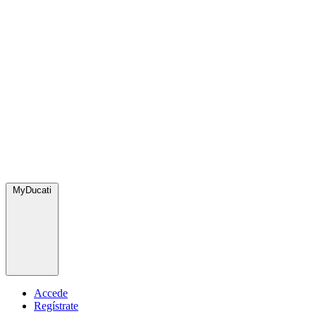
MyDucati
Accede
Regístrate