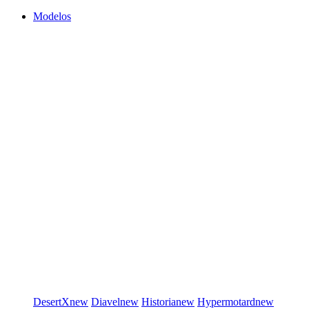
Modelos
DesertX
new
Diavel
new
Historia
new
Hypermotard
new