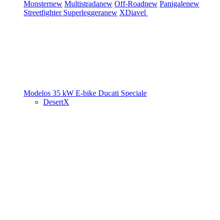
Monster
new
Multistrada
new
Off-Road
new
Panigale
new
Streetfighter
Superleggera
new
XDiavel
Modelos 35 kW
E-bike
Ducati Speciale
DesertX