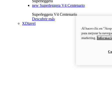
Superleggera
new
Superleggera V4 Centenario
Superleggera V4 Centenario
Descubrir más
XDiavel
Al hacer clic en “Acep
para mejorar la navega
marketing.
Informació
Co