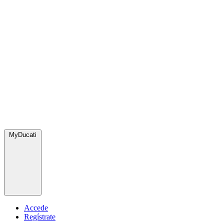
MyDucati
Accede
Regístrate