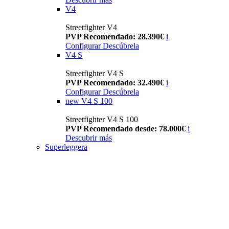
V4
Streetfighter V4
PVP Recomendado: 28.390€
i
Configurar
Descúbrela
V4 S
Streetfighter V4 S
PVP Recomendado: 32.490€
i
Configurar
Descúbrela
new
V4 S 100
Streetfighter V4 S 100
PVP Recomendado desde: 78.000€
i
Descubrir más
Superleggera