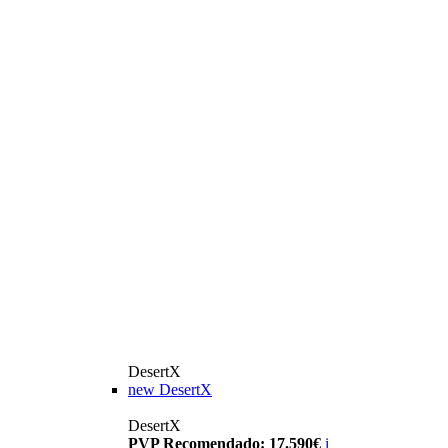
DesertX
new
DesertX
DesertX
PVP Recomendado: 17.590€
i