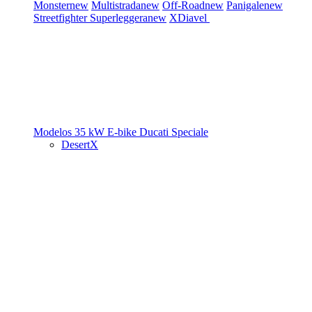
Monster
new
Multistrada
new
Off-Road
new
Panigale
new
Streetfighter
Superleggera
new
XDiavel
Modelos 35 kW
E-bike
Ducati Speciale
DesertX