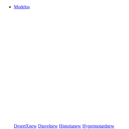
Modelos
DesertX
new
Diavel
new
Historia
new
Hypermotard
new