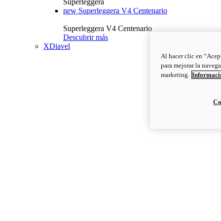
Superleggera
new
Superleggera V4 Centenario
Superleggera V4 Centenario
Descubrir más
XDiavel
Al hacer clic en “Acep
para mejorar la navega
marketing.
Informació
Co