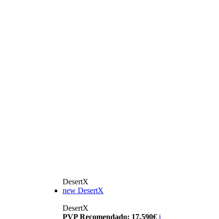
DesertX
new
DesertX
DesertX
PVP Recomendado: 17.590€
i