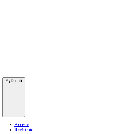
MyDucati
Accede
Regístrate