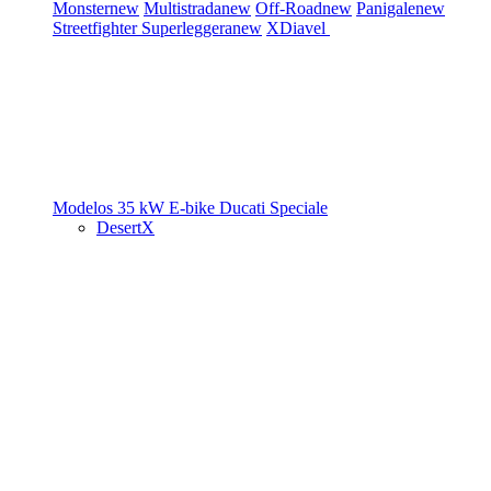
Monster
new
Multistrada
new
Off-Road
new
Panigale
new
Streetfighter
Superleggera
new
XDiavel
Modelos 35 kW
E-bike
Ducati Speciale
DesertX