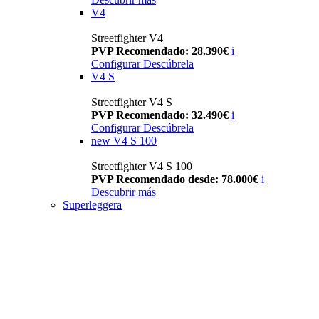
V4
Streetfighter V4
PVP Recomendado: 28.390€
i
Configurar
Descúbrela
V4 S
Streetfighter V4 S
PVP Recomendado: 32.490€
i
Configurar
Descúbrela
new
V4 S 100
Streetfighter V4 S 100
PVP Recomendado desde: 78.000€
i
Descubrir más
Superleggera