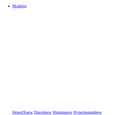
Modelos
DesertX
new
Diavel
new
Historia
new
Hypermotard
new