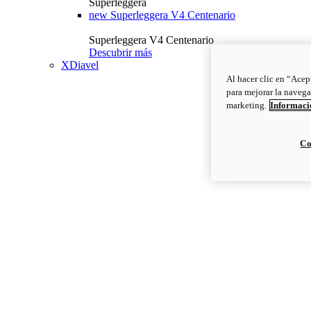
Superleggera
new
Superleggera V4 Centenario
Superleggera V4 Centenario
Descubrir más
XDiavel
Al hacer clic en “Acep
para mejorar la navega
marketing.
Informació
Co