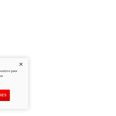
positivo para
ara
IES