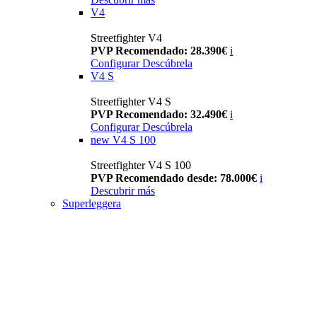
V4
Streetfighter V4
PVP Recomendado: 28.390€
i
Configurar
Descúbrela
V4 S
Streetfighter V4 S
PVP Recomendado: 32.490€
i
Configurar
Descúbrela
new
V4 S 100
Streetfighter V4 S 100
PVP Recomendado desde: 78.000€
i
Descubrir más
Superleggera