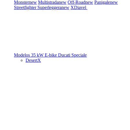
Monster
new
Multistrada
new
Off-Road
new
Panigale
new
Streetfighter
Superleggera
new
XDiavel
Modelos 35 kW
E-bike
Ducati Speciale
DesertX