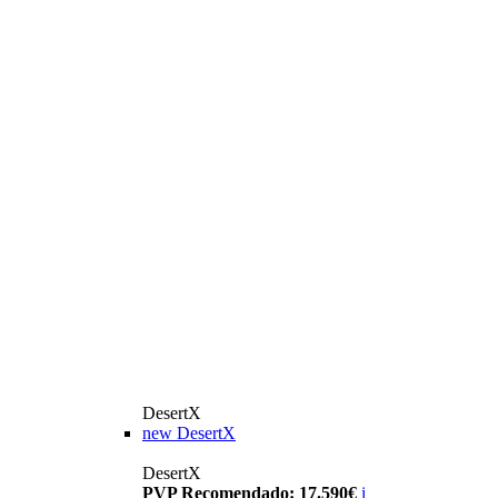
DesertX
new
DesertX
DesertX
PVP Recomendado: 17.590€
i