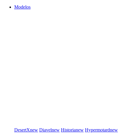
Modelos
DesertX
new
Diavel
new
Historia
new
Hypermotard
new