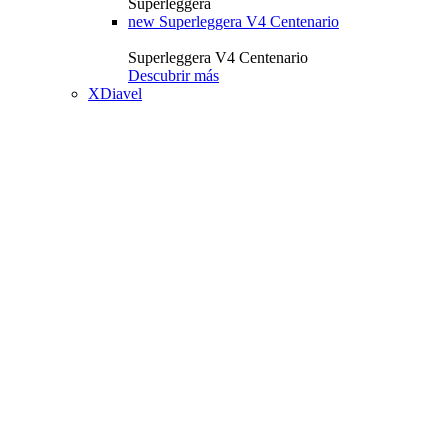
Superleggera
new
Superleggera V4 Centenario
Superleggera V4 Centenario
Descubrir más
XDiavel