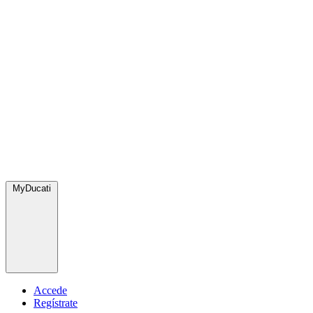
MyDucati
Accede
Regístrate