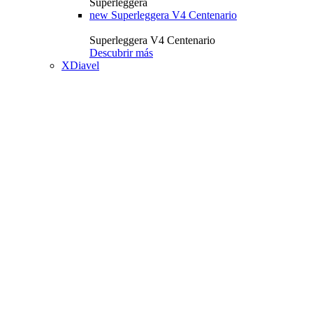
Superleggera
new
Superleggera V4 Centenario
Superleggera V4 Centenario
Descubrir más
XDiavel