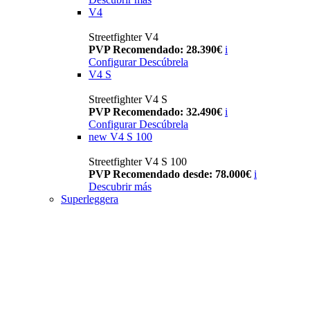
V4
Streetfighter V4
PVP Recomendado: 28.390€
i
Configurar
Descúbrela
V4 S
Streetfighter V4 S
PVP Recomendado: 32.490€
i
Configurar
Descúbrela
new
V4 S 100
Streetfighter V4 S 100
PVP Recomendado desde: 78.000€
i
Descubrir más
Superleggera