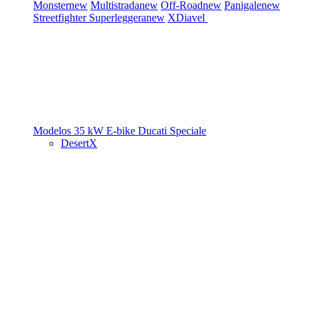
Monster
new
Multistrada
new
Off-Road
new
Panigale
new
Streetfighter
Superleggera
new
XDiavel
Modelos 35 kW
E-bike
Ducati Speciale
DesertX