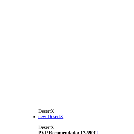
DesertX
new
DesertX
DesertX
PVP Recomendado: 17.590€
i