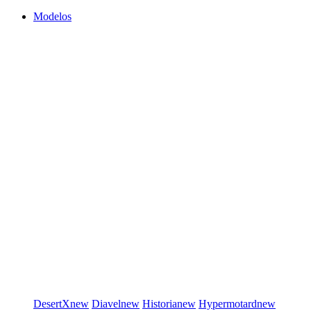
Modelos
DesertX
new
Diavel
new
Historia
new
Hypermotard
new