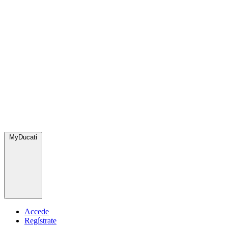
MyDucati
Accede
Regístrate