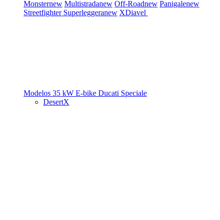
Monster
new
Multistrada
new
Off-Road
new
Panigale
new
Streetfighter
Superleggera
new
XDiavel
Modelos 35 kW
E-bike
Ducati Speciale
DesertX