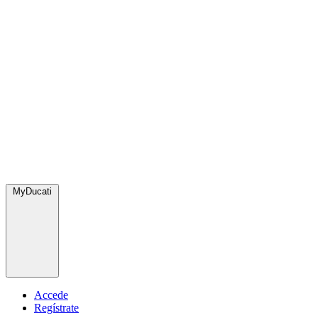
MyDucati
Accede
Regístrate