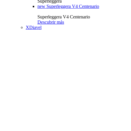
Superleggera
new
Superleggera V4 Centenario
Superleggera V4 Centenario
Descubrir más
XDiavel