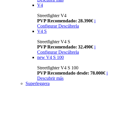
V4
Streetfighter V4
PVP Recomendado: 28.390€
i
Configurar
Descúbrela
V4 S
Streetfighter V4 S
PVP Recomendado: 32.490€
i
Configurar
Descúbrela
new
V4 S 100
Streetfighter V4 S 100
PVP Recomendado desde: 78.000€
i
Descubrir más
Superleggera