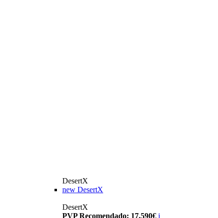
DesertX
new
DesertX
DesertX
PVP Recomendado: 17.590€
i