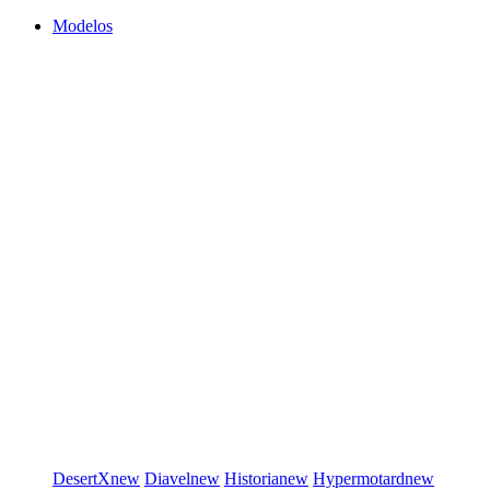
Modelos
DesertX
new
Diavel
new
Historia
new
Hypermotard
new