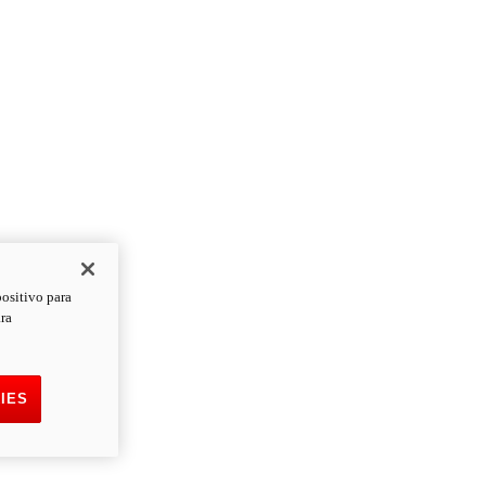
positivo para
ara
IES