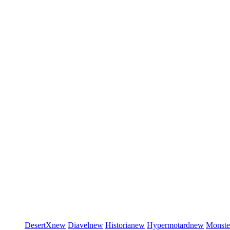
DesertX
new
Diavel
new
Historia
new
Hypermotard
new
Monste