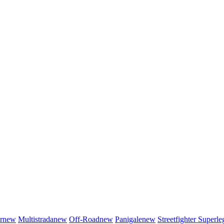
r
new
Multistrada
new
Off-Road
new
Panigale
new
Streetfighter
Superle