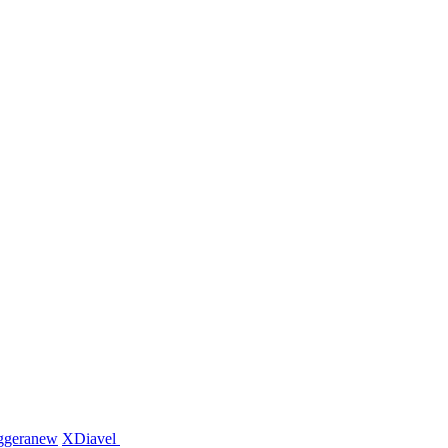
ggera
new
XDiavel