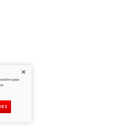
positivo para
ara
IES