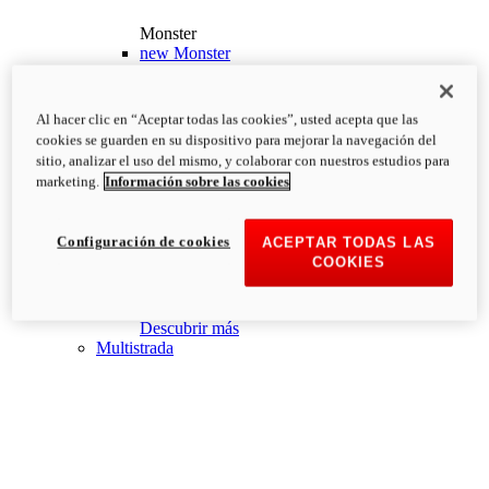
Monster
new
Monster
Monster
PVP Recomendado desde: 13.190€
i
Al hacer clic en “Aceptar todas las cookies”, usted acepta que las
Configurar
Descubrir más
cookies se guarden en su dispositivo para mejorar la navegación del
new
Monster +
sitio, analizar el uso del mismo, y colaborar con nuestros estudios para
marketing.
Información sobre las cookies
Monster +
PVP Recomendado desde: 13.690€
i
Configurar
Descubrir más
Configuración de cookies
ACEPTAR TODAS LAS
new
Monster 100
COOKIES
Monster 100
PVP Recomendado desde: 26.000€
i
Descubrir más
Multistrada