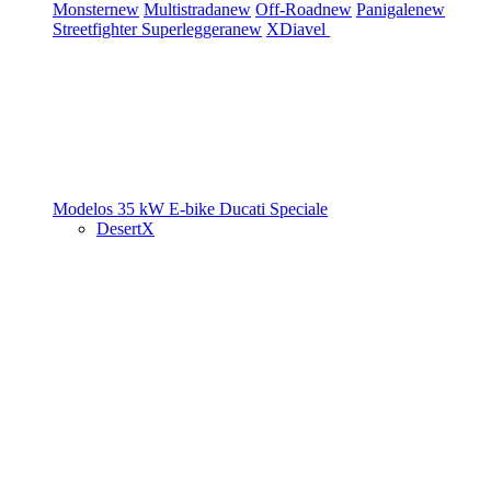
Monster
new
Multistrada
new
Off-Road
new
Panigale
new
Streetfighter
Superleggera
new
XDiavel
Modelos 35 kW
E-bike
Ducati Speciale
DesertX