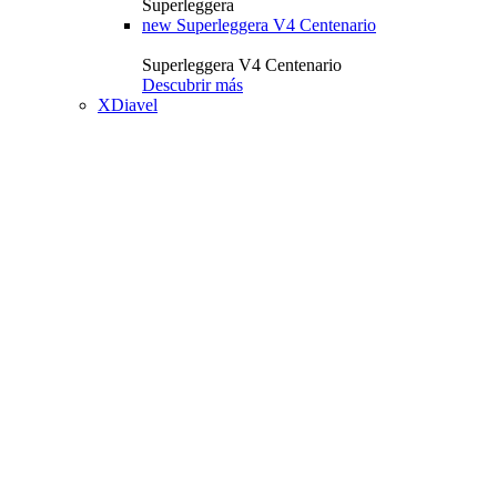
Superleggera
new
Superleggera V4 Centenario
Superleggera V4 Centenario
Descubrir más
XDiavel