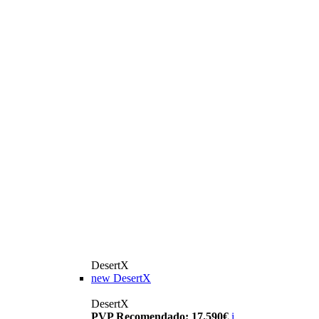
DesertX
new
DesertX
DesertX
PVP Recomendado: 17.590€
i