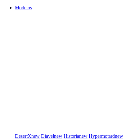
Modelos
DesertX
new
Diavel
new
Historia
new
Hypermotard
new