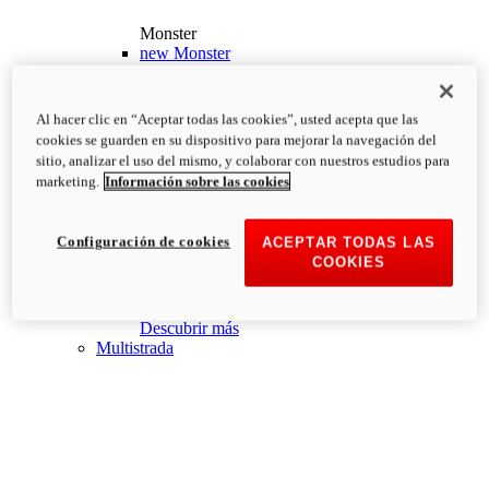
Monster
new
Monster
Monster
PVP Recomendado desde: 13.190€
i
Al hacer clic en “Aceptar todas las cookies”, usted acepta que las
Configurar
Descubrir más
cookies se guarden en su dispositivo para mejorar la navegación del
new
Monster +
sitio, analizar el uso del mismo, y colaborar con nuestros estudios para
marketing.
Información sobre las cookies
Monster +
PVP Recomendado desde: 13.690€
i
Configurar
Descubrir más
Configuración de cookies
ACEPTAR TODAS LAS
new
Monster 100
COOKIES
Monster 100
PVP Recomendado desde: 26.000€
i
Descubrir más
Multistrada