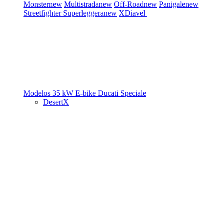
Monster
new
Multistrada
new
Off-Road
new
Panigale
new
Streetfighter
Superleggera
new
XDiavel
Modelos 35 kW
E-bike
Ducati Speciale
DesertX