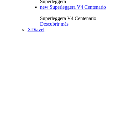
Superleggera
new
Superleggera V4 Centenario
Superleggera V4 Centenario
Descubrir más
XDiavel