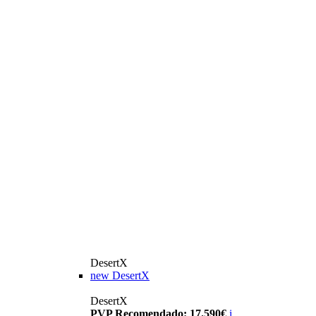
DesertX
new
DesertX
DesertX
PVP Recomendado: 17.590€
i