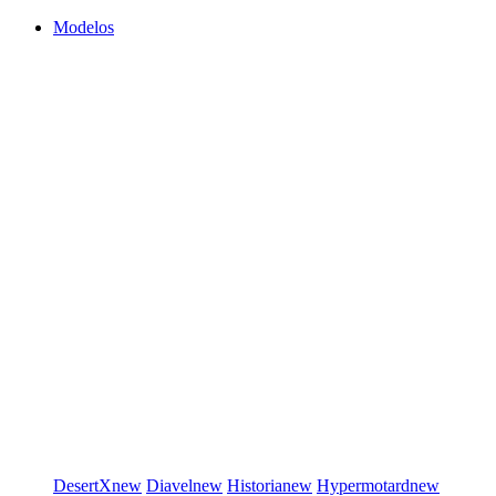
Modelos
DesertX
new
Diavel
new
Historia
new
Hypermotard
new