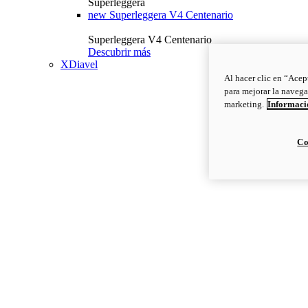
Superleggera
new
Superleggera V4 Centenario
Superleggera V4 Centenario
Descubrir más
XDiavel
Al hacer clic en “Acep
para mejorar la navega
marketing.
Informació
Co