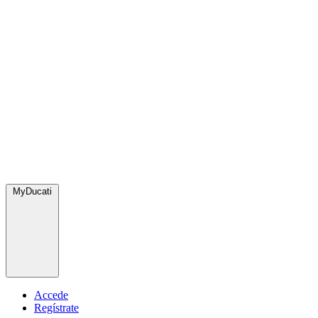
MyDucati
Accede
Regístrate