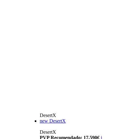
DesertX
new
DesertX
DesertX
PVP Recomendado: 17.590€
i