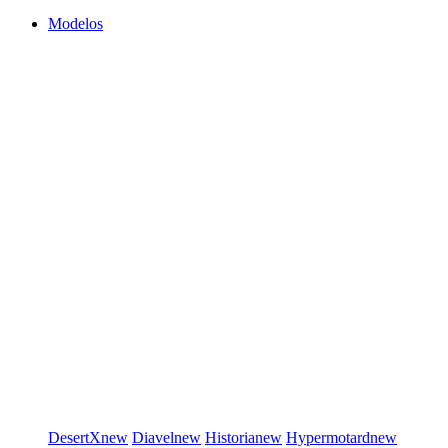
Modelos
DesertX
new
Diavel
new
Historia
new
Hypermotard
new