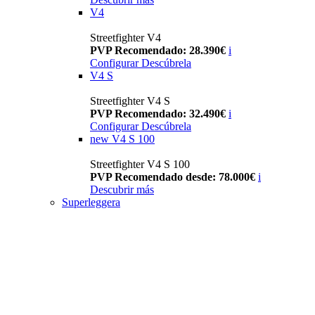
V4
Streetfighter V4
PVP Recomendado: 28.390€
i
Configurar
Descúbrela
V4 S
Streetfighter V4 S
PVP Recomendado: 32.490€
i
Configurar
Descúbrela
new
V4 S 100
Streetfighter V4 S 100
PVP Recomendado desde: 78.000€
i
Descubrir más
Superleggera