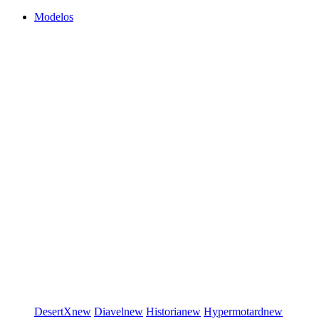
Modelos
DesertX
new
Diavel
new
Historia
new
Hypermotard
new