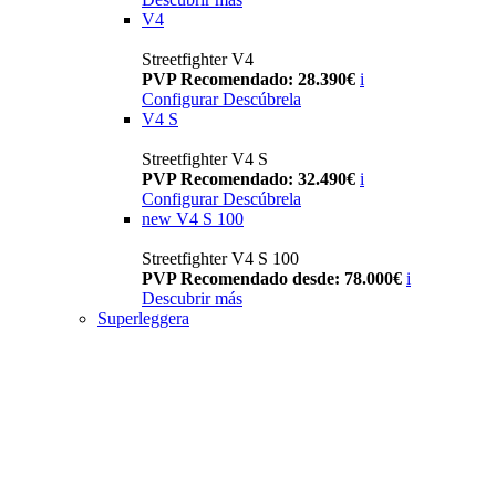
V4
Streetfighter V4
PVP Recomendado: 28.390€
i
Configurar
Descúbrela
V4 S
Streetfighter V4 S
PVP Recomendado: 32.490€
i
Configurar
Descúbrela
new
V4 S 100
Streetfighter V4 S 100
PVP Recomendado desde: 78.000€
i
Descubrir más
Superleggera