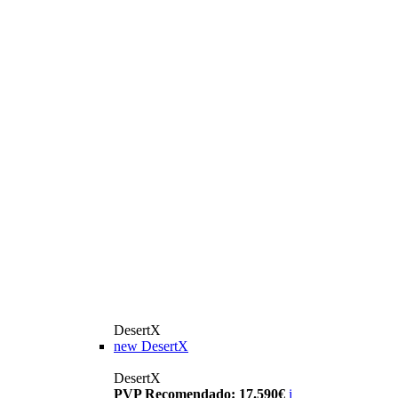
DesertX
new
DesertX
DesertX
PVP Recomendado: 17.590€
i