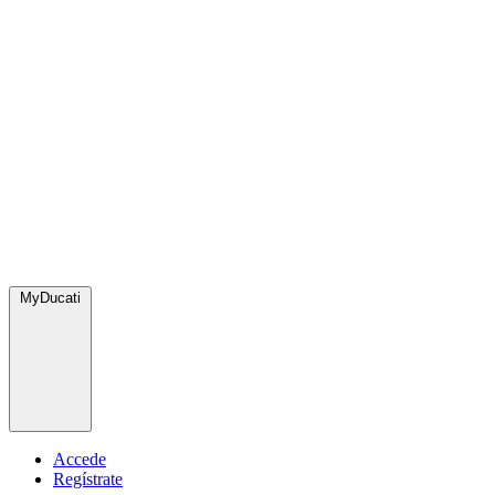
MyDucati
Accede
Regístrate