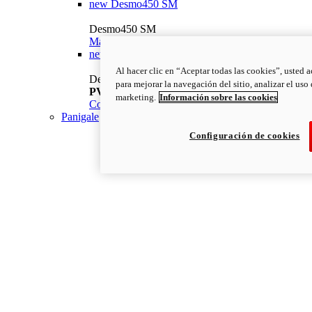
new
Desmo450 SM
Desmo450 SM
Mantente al día
Descubrir más
new
Desmo450 MX Factory
Al hacer clic en “Aceptar todas las cookies”, usted 
Desmo450 MX Factory
para mejorar la navegación del sitio, analizar el uso
PVP Recomendado: 15.290€
i
marketing.
Información sobre las cookies
Configurar
Descubrir más
Panigale
Configuración de cookies