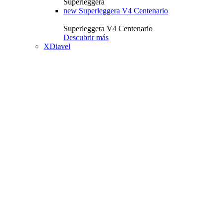
Superleggera
new
Superleggera V4 Centenario
Superleggera V4 Centenario
Descubrir más
XDiavel