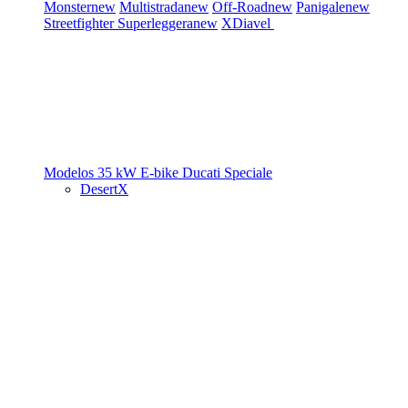
Monster
new
Multistrada
new
Off-Road
new
Panigale
new
Streetfighter
Superleggera
new
XDiavel
Modelos 35 kW
E-bike
Ducati Speciale
DesertX