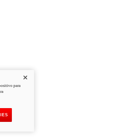
positivo para
ara
IES