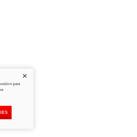
positivo para
ara
IES