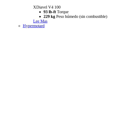
XDiavel V4 100
93 lb-ft
Torque
229 kg
Peso húmedo (sin combustible)
Lee Mas
Hypermotard