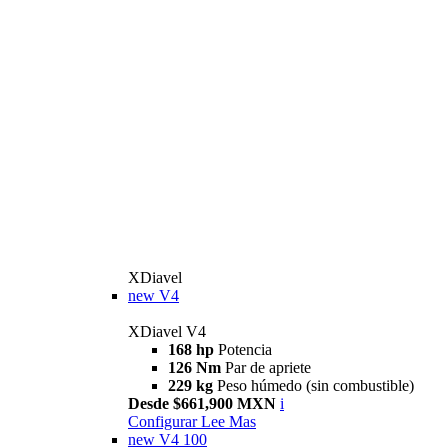
XDiavel
new
V4
XDiavel V4
168 hp
Potencia
126 Nm
Par de apriete
229 kg
Peso húmedo (sin combustible)
Desde $661,900 MXN
i
Configurar
Lee Mas
new
V4 100