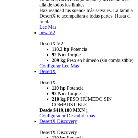
allá de todos los límites.
Haz realidad tus sueños más salvajes. La familia
DesertX te acompañará a todas partes. Hasta el
final.
Lee Mas
new
V2
DesertX V2
110.3 hp
Potencia
92 Nm
Torque
209 kg
Peso en húmedo (sin combustible)
Configurar
Lee Mas
DesertX
DesertX
110 hp
Potencia
92 Nm
Torque
210 kg
PESO HÚMEDO SIN
COMBUSTIBLE
Desde $419,100 MXN
i
Configurador
Descubrir más
DesertX Discovery
DesertX Discovery
110 hp
Potencia