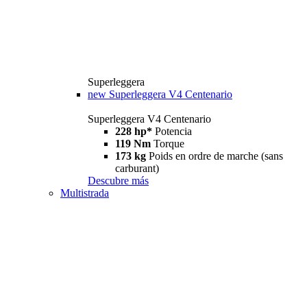
Superleggera
new
Superleggera V4 Centenario
Superleggera V4 Centenario
228 hp*
Potencia
119 Nm
Torque
173 kg
Poids en ordre de marche (sans
carburant)
Descubre más
Multistrada