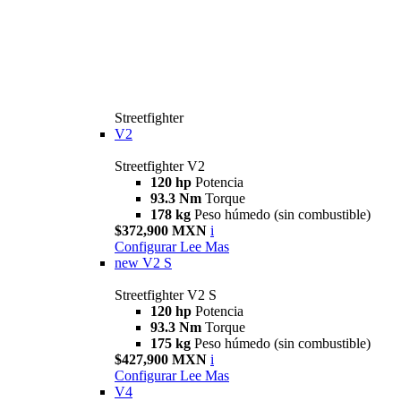
Streetfighter
V2
Streetfighter V2
120 hp
Potencia
93.3 Nm
Torque
178 kg
Peso húmedo (sin combustible)
$372,900 MXN
i
Configurar
Lee Mas
new
V2 S
Streetfighter V2 S
120 hp
Potencia
93.3 Nm
Torque
175 kg
Peso húmedo (sin combustible)
$427,900 MXN
i
Configurar
Lee Mas
V4