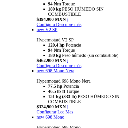
94 Nm
Torque
180 kg
PESO HÚMEDO SIN
COMBUSTIBLE
$394,900 MXN
i
Configura
Descubre más
new
V2 SP
Hypermotard V2 SP
120,4 hp
Potencia
94 Nm
Torque
180 kg
Peso húmedo (sin combustible)
$462,900 MXN
i
Configura
Descubre más
new
698 Mono Nera
Hypermotard 698 Mono Nera
77.5 hp
Potencia
46.5 lb-ft
Torque
151 kg (333 lb)
PESO HÚMEDO SIN
COMBUSTIBLE
$324,900 MXN
i
Configurar
Lee Mas
new
698 Mono
Hypermotard 698 Mono