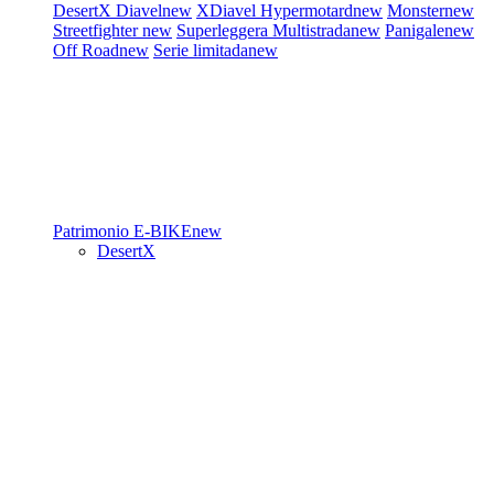
DesertX
Diavel
new
XDiavel
Hypermotard
new
Monster
new
Streetfighter
new
Superleggera
Multistrada
new
Panigale
new
Off Road
new
Serie limitada
new
Patrimonio
E-BIKE
new
DesertX