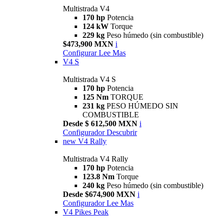
Multistrada V4
170 hp
Potencia
124 kW
Torque
229 kg
Peso húmedo (sin combustible)
$473,900 MXN
i
Configurar
Lee Mas
V4 S
Multistrada V4 S
170 hp
Potencia
125 Nm
TORQUE
231 kg
PESO HÚMEDO SIN
COMBUSTIBLE
Desde $ 612,500 MXN
i
Configurador
Descubrir
new
V4 Rally
Multistrada V4 Rally
170 hp
Potencia
123.8 Nm
Torque
240 kg
Peso húmedo (sin combustible)
Desde $674,900 MXN
i
Configurador
Lee Mas
V4 Pikes Peak