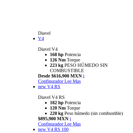
Diavel
V4
Diavel V4
168 hp
Potencia
126 Nm
Torque
223 kg
PESO HÚMEDO SIN
COMBUSTIBLE
Desde $616,900 MXN
i
Configurador
Lee Mas
new
V4 RS
Diavel V4 RS
182 hp
Potencia
120 Nm
Torque
220 kg
Peso húmedo (sin combustible)
$895,900 MXN
i
Configurador
Lee Mas
new
V4 RS 100