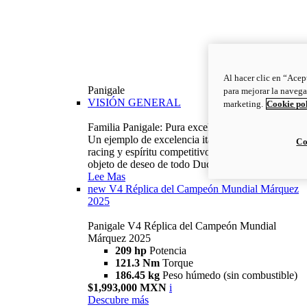
Al hacer clic en “Acep
Panigale
para mejorar la navega
VISIÓN GENERAL
marketing.
Cookie po
Familia Panigale: Pura excelencia italiana.
Un ejemplo de excelencia italiana, con ADN
Co
racing y espíritu competitivo: la Panigale es el
objeto de deseo de todo Ducatista.
Lee Mas
new
V4 Réplica del Campeón Mundial Márquez
2025
Panigale V4 Réplica del Campeón Mundial
Márquez 2025
209 hp
Potencia
121.3 Nm
Torque
186.45 kg
Peso húmedo (sin combustible)
$1,993,000 MXN
i
Descubre más