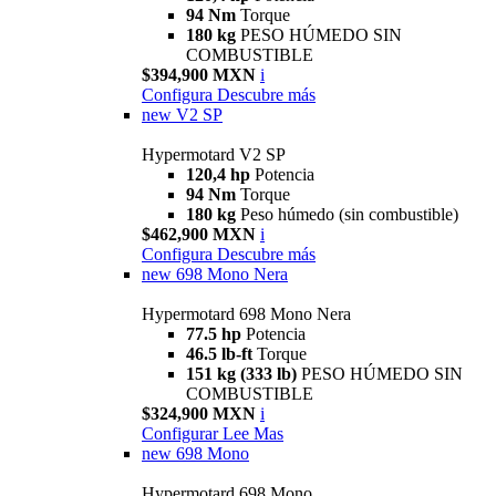
94 Nm
Torque
180 kg
PESO HÚMEDO SIN
COMBUSTIBLE
$394,900 MXN
i
Configura
Descubre más
new
V2 SP
Hypermotard V2 SP
120,4 hp
Potencia
94 Nm
Torque
180 kg
Peso húmedo (sin combustible)
$462,900 MXN
i
Configura
Descubre más
new
698 Mono Nera
Hypermotard 698 Mono Nera
77.5 hp
Potencia
46.5 lb-ft
Torque
151 kg (333 lb)
PESO HÚMEDO SIN
COMBUSTIBLE
$324,900 MXN
i
Configurar
Lee Mas
new
698 Mono
Hypermotard 698 Mono