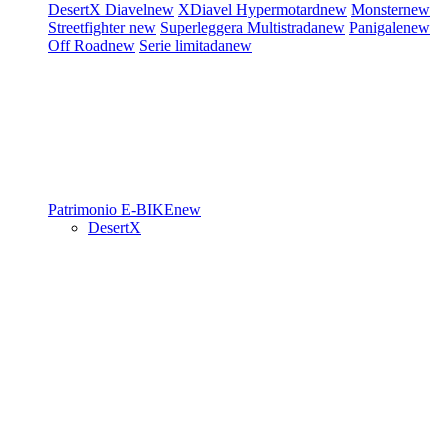
DesertX
Diavel
new
XDiavel
Hypermotard
new
Monster
new
Streetfighter
new
Superleggera
Multistrada
new
Panigale
new
Off Road
new
Serie limitada
new
Patrimonio
E-BIKE
new
DesertX