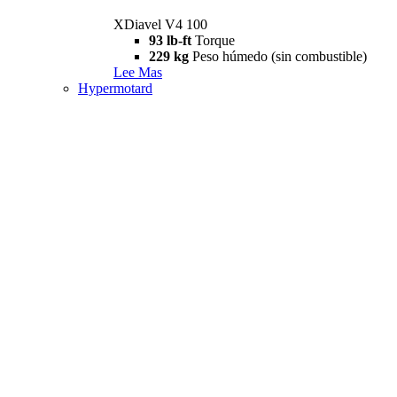
XDiavel V4 100
93 lb-ft
Torque
229 kg
Peso húmedo (sin combustible)
Lee Mas
Hypermotard