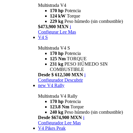
Multistrada V4
170 hp
Potencia
124 kW
Torque
229 kg
Peso húmedo (sin combustible)
$473,900 MXN
i
Configurar
Lee Mas
V4 S
Multistrada V4 S
170 hp
Potencia
125 Nm
TORQUE
231 kg
PESO HÚMEDO SIN
COMBUSTIBLE
Desde $ 612,500 MXN
i
Configurador
Descubrir
new
V4 Rally
Multistrada V4 Rally
170 hp
Potencia
123.8 Nm
Torque
240 kg
Peso húmedo (sin combustible)
Desde $674,900 MXN
i
Configurador
Lee Mas
V4 Pikes Peak