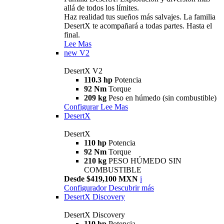
allá de todos los límites.
Haz realidad tus sueños más salvajes. La familia
DesertX te acompañará a todas partes. Hasta el
final.
Lee Mas
new
V2
DesertX V2
110.3 hp
Potencia
92 Nm
Torque
209 kg
Peso en húmedo (sin combustible)
Configurar
Lee Mas
DesertX
DesertX
110 hp
Potencia
92 Nm
Torque
210 kg
PESO HÚMEDO SIN
COMBUSTIBLE
Desde $419,100 MXN
i
Configurador
Descubrir más
DesertX Discovery
DesertX Discovery
110 hp
Potencia