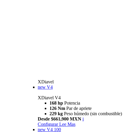
XDiavel
new
V4
XDiavel V4
168 hp
Potencia
126 Nm
Par de apriete
229 kg
Peso húmedo (sin combustible)
Desde $661,900 MXN
i
Configurar
Lee Mas
new
V4 100