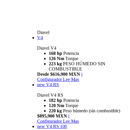
Diavel
V4
Diavel V4
168 hp
Potencia
126 Nm
Torque
223 kg
PESO HÚMEDO SIN
COMBUSTIBLE
Desde $616,900 MXN
i
Configurador
Lee Mas
new
V4 RS
Diavel V4 RS
182 hp
Potencia
120 Nm
Torque
220 kg
Peso húmedo (sin combustible)
$895,900 MXN
i
Configurador
Lee Mas
new
V4 RS 100