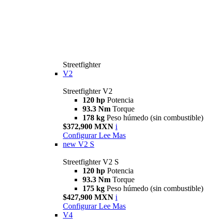
Streetfighter
V2
Streetfighter V2
120 hp
Potencia
93.3 Nm
Torque
178 kg
Peso húmedo (sin combustible)
$372,900 MXN
i
Configurar
Lee Mas
new
V2 S
Streetfighter V2 S
120 hp
Potencia
93.3 Nm
Torque
175 kg
Peso húmedo (sin combustible)
$427,900 MXN
i
Configurar
Lee Mas
V4