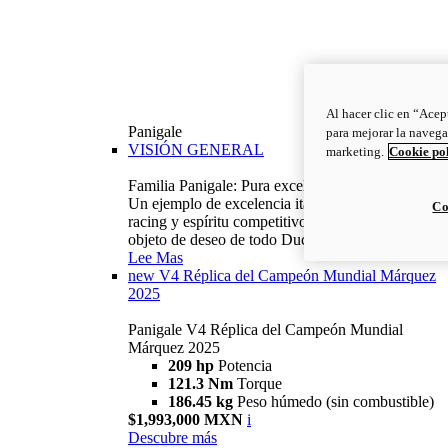
Al hacer clic en “Acep
Panigale
para mejorar la navega
VISIÓN GENERAL
marketing.
Cookie po
Familia Panigale: Pura excelencia italiana.
Un ejemplo de excelencia italiana, con ADN
Co
racing y espíritu competitivo: la Panigale es el
objeto de deseo de todo Ducatista.
Lee Mas
new
V4 Réplica del Campeón Mundial Márquez
2025
Panigale V4 Réplica del Campeón Mundial
Márquez 2025
209 hp
Potencia
121.3 Nm
Torque
186.45 kg
Peso húmedo (sin combustible)
$1,993,000 MXN
i
Descubre más