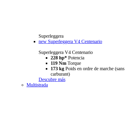
Superleggera
new
Superleggera V4 Centenario
Superleggera V4 Centenario
228 hp*
Potencia
119 Nm
Torque
173 kg
Poids en ordre de marche (sans
carburant)
Descubre más
Multistrada