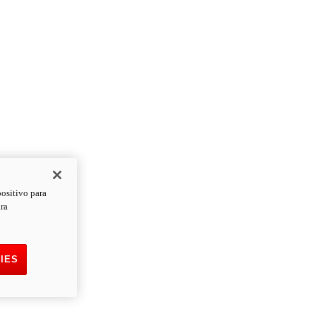
positivo para
ara
IES