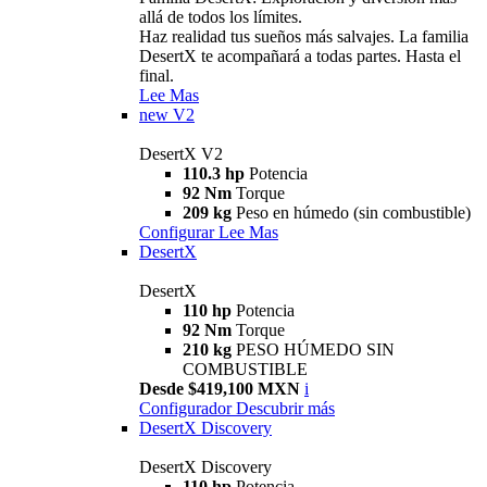
allá de todos los límites.
Haz realidad tus sueños más salvajes. La familia
DesertX te acompañará a todas partes. Hasta el
final.
Lee Mas
new
V2
DesertX V2
110.3 hp
Potencia
92 Nm
Torque
209 kg
Peso en húmedo (sin combustible)
Configurar
Lee Mas
DesertX
DesertX
110 hp
Potencia
92 Nm
Torque
210 kg
PESO HÚMEDO SIN
COMBUSTIBLE
Desde $419,100 MXN
i
Configurador
Descubrir más
DesertX Discovery
DesertX Discovery
110 hp
Potencia