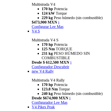
Multistrada V4
170 hp
Potencia
124 kW
Torque
229 kg
Peso húmedo (sin combustible)
$473,900 MXN
i
Configurar
Lee Mas
V4 S
Multistrada V4 S
170 hp
Potencia
125 Nm
TORQUE
231 kg
PESO HÚMEDO SIN
COMBUSTIBLE
Desde $ 612,500 MXN
i
Configurador
Descubrir
new
V4 Rally
Multistrada V4 Rally
170 hp
Potencia
123.8 Nm
Torque
240 kg
Peso húmedo (sin combustible)
Desde $674,900 MXN
i
Configurador
Lee Mas
V4 Pikes Peak