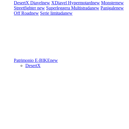
DesertX
Diavel
new
XDiavel
Hypermotard
new
Monster
new
Streetfighter
new
Superleggera
Multistrada
new
Panigale
new
Off Road
new
Serie limitada
new
Patrimonio
E-BIKE
new
DesertX