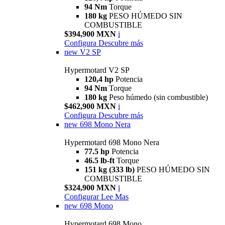
94 Nm
Torque
180 kg
PESO HÚMEDO SIN
COMBUSTIBLE
$394,900 MXN
i
Configura
Descubre más
new
V2 SP
Hypermotard V2 SP
120,4 hp
Potencia
94 Nm
Torque
180 kg
Peso húmedo (sin combustible)
$462,900 MXN
i
Configura
Descubre más
new
698 Mono Nera
Hypermotard 698 Mono Nera
77.5 hp
Potencia
46.5 lb-ft
Torque
151 kg (333 lb)
PESO HÚMEDO SIN
COMBUSTIBLE
$324,900 MXN
i
Configurar
Lee Mas
new
698 Mono
Hypermotard 698 Mono