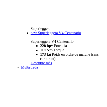
Superleggera
new
Superleggera V4 Centenario
Superleggera V4 Centenario
228 hp*
Potencia
119 Nm
Torque
173 kg
Poids en ordre de marche (sans
carburant)
Descubre más
Multistrada