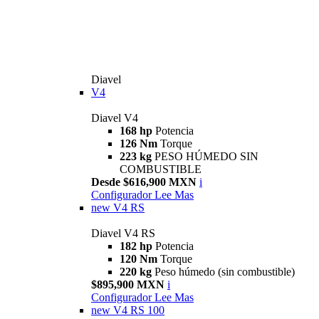
Diavel
V4
Diavel V4
168 hp
Potencia
126 Nm
Torque
223 kg
PESO HÚMEDO SIN
COMBUSTIBLE
Desde $616,900 MXN
i
Configurador
Lee Mas
new
V4 RS
Diavel V4 RS
182 hp
Potencia
120 Nm
Torque
220 kg
Peso húmedo (sin combustible)
$895,900 MXN
i
Configurador
Lee Mas
new
V4 RS 100