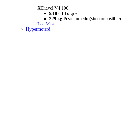
XDiavel V4 100
93 lb-ft
Torque
229 kg
Peso húmedo (sin combustible)
Lee Mas
Hypermotard