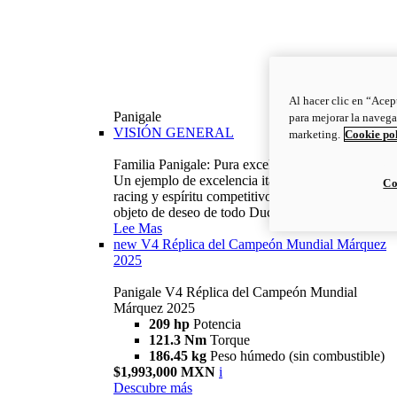
Al hacer clic en “Acep
Panigale
para mejorar la navega
VISIÓN GENERAL
marketing.
Cookie po
Familia Panigale: Pura excelencia italiana.
Un ejemplo de excelencia italiana, con ADN
Co
racing y espíritu competitivo: la Panigale es el
objeto de deseo de todo Ducatista.
Lee Mas
new
V4 Réplica del Campeón Mundial Márquez
2025
Panigale V4 Réplica del Campeón Mundial
Márquez 2025
209 hp
Potencia
121.3 Nm
Torque
186.45 kg
Peso húmedo (sin combustible)
$1,993,000 MXN
i
Descubre más