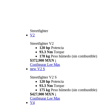
Streetfighter
V2
Streetfighter V2
120 hp
Potencia
93.3 Nm
Torque
178 kg
Peso húmedo (sin combustible)
$372,900 MXN
i
Configurar
Lee Mas
new
V2 S
Streetfighter V2 S
120 hp
Potencia
93.3 Nm
Torque
175 kg
Peso húmedo (sin combustible)
$427,900 MXN
i
Configurar
Lee Mas
V4