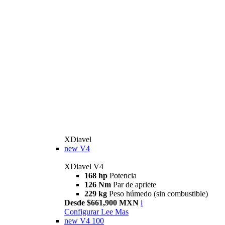
XDiavel
new
V4
XDiavel V4
168 hp
Potencia
126 Nm
Par de apriete
229 kg
Peso húmedo (sin combustible)
Desde $661,900 MXN
i
Configurar
Lee Mas
new
V4 100