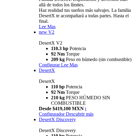
allá de todos los límites.
Haz realidad tus sueños más salvajes. La familia
DesertX te acompañará a todas partes. Hasta el
final.
Lee Mas
new
V2
DesertX V2
110.3 hp
Potencia
92 Nm
Torque
209 kg
Peso en húmedo (sin combustible)
Configurar
Lee Mas
DesertX
DesertX
110 hp
Potencia
92 Nm
Torque
210 kg
PESO HÚMEDO SIN
COMBUSTIBLE
Desde $419,100 MXN
i
Configurador
Descubrir más
DesertX Discovery
DesertX Discovery
110 hp
Potencia