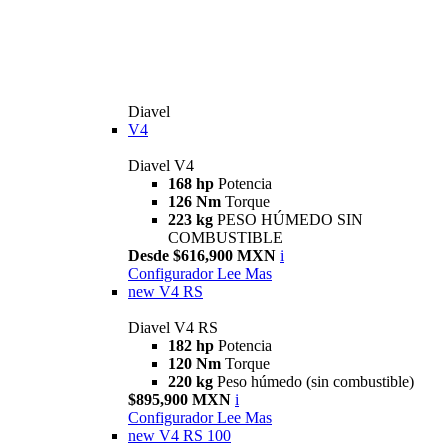
Diavel
V4
Diavel V4
168 hp
Potencia
126 Nm
Torque
223 kg
PESO HÚMEDO SIN
COMBUSTIBLE
Desde $616,900 MXN
i
Configurador
Lee Mas
new
V4 RS
Diavel V4 RS
182 hp
Potencia
120 Nm
Torque
220 kg
Peso húmedo (sin combustible)
$895,900 MXN
i
Configurador
Lee Mas
new
V4 RS 100