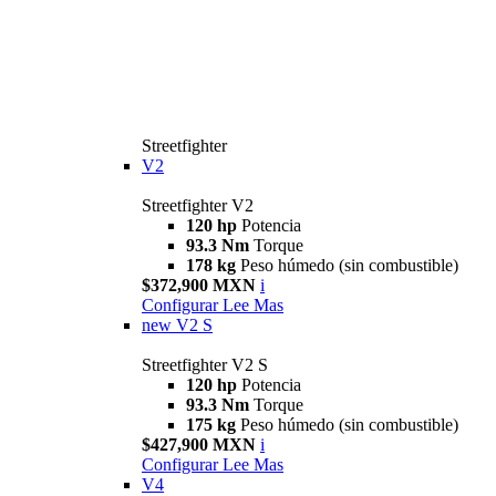
Streetfighter
V2
Streetfighter V2
120 hp
Potencia
93.3 Nm
Torque
178 kg
Peso húmedo (sin combustible)
$372,900 MXN
i
Configurar
Lee Mas
new
V2 S
Streetfighter V2 S
120 hp
Potencia
93.3 Nm
Torque
175 kg
Peso húmedo (sin combustible)
$427,900 MXN
i
Configurar
Lee Mas
V4