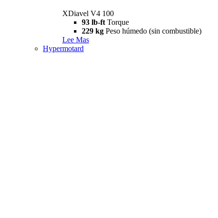
XDiavel V4 100
93 lb-ft
Torque
229 kg
Peso húmedo (sin combustible)
Lee Mas
Hypermotard