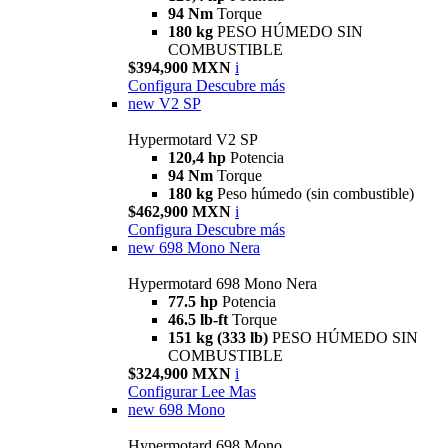
94 Nm
Torque
180 kg
PESO HÚMEDO SIN
COMBUSTIBLE
$394,900 MXN
i
Configura
Descubre más
new
V2 SP
Hypermotard V2 SP
120,4 hp
Potencia
94 Nm
Torque
180 kg
Peso húmedo (sin combustible)
$462,900 MXN
i
Configura
Descubre más
new
698 Mono Nera
Hypermotard 698 Mono Nera
77.5 hp
Potencia
46.5 lb-ft
Torque
151 kg (333 lb)
PESO HÚMEDO SIN
COMBUSTIBLE
$324,900 MXN
i
Configurar
Lee Mas
new
698 Mono
Hypermotard 698 Mono