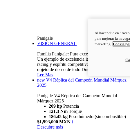
Al hacer clic en “Acep
Panigale
para mejorar la navega
VISIÓN GENERAL
marketing.
Cookie po
Familia Panigale: Pura excelencia italiana.
Un ejemplo de excelencia italiana, con ADN
Co
racing y espíritu competitivo: la Panigale es el
objeto de deseo de todo Ducatista.
Lee Mas
new
V4 Réplica del Campeón Mundial Márquez
2025
Panigale V4 Réplica del Campeón Mundial
Márquez 2025
209 hp
Potencia
121.3 Nm
Torque
186.45 kg
Peso húmedo (sin combustible)
$1,993,000 MXN
i
Descubre más