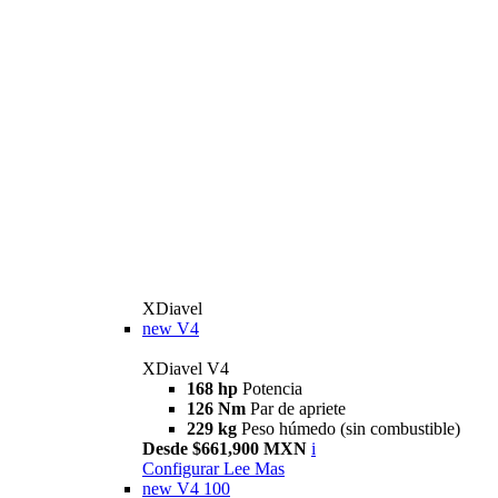
XDiavel
new
V4
XDiavel V4
168 hp
Potencia
126 Nm
Par de apriete
229 kg
Peso húmedo (sin combustible)
Desde $661,900 MXN
i
Configurar
Lee Mas
new
V4 100