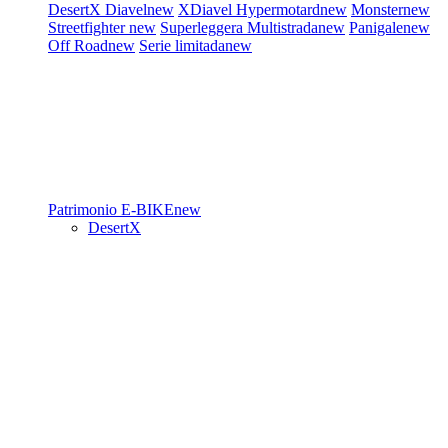
DesertX
Diavel
new
XDiavel
Hypermotard
new
Monster
new
Streetfighter
new
Superleggera
Multistrada
new
Panigale
new
Off Road
new
Serie limitada
new
Patrimonio
E-BIKE
new
DesertX