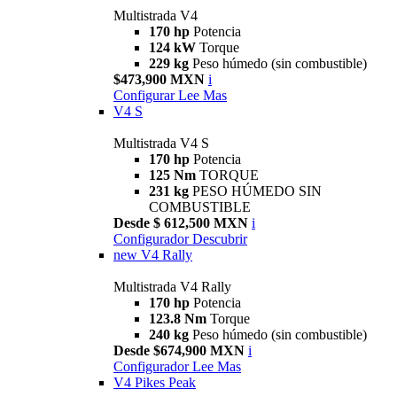
Multistrada V4
170 hp
Potencia
124 kW
Torque
229 kg
Peso húmedo (sin combustible)
$473,900 MXN
i
Configurar
Lee Mas
V4 S
Multistrada V4 S
170 hp
Potencia
125 Nm
TORQUE
231 kg
PESO HÚMEDO SIN
COMBUSTIBLE
Desde $ 612,500 MXN
i
Configurador
Descubrir
new
V4 Rally
Multistrada V4 Rally
170 hp
Potencia
123.8 Nm
Torque
240 kg
Peso húmedo (sin combustible)
Desde $674,900 MXN
i
Configurador
Lee Mas
V4 Pikes Peak