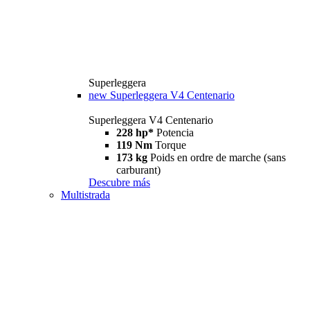
Superleggera
new
Superleggera V4 Centenario
Superleggera V4 Centenario
228 hp*
Potencia
119 Nm
Torque
173 kg
Poids en ordre de marche (sans
carburant)
Descubre más
Multistrada