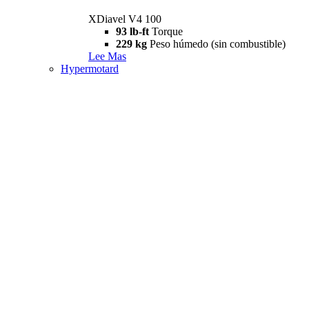
XDiavel V4 100
93 lb-ft
Torque
229 kg
Peso húmedo (sin combustible)
Lee Mas
Hypermotard