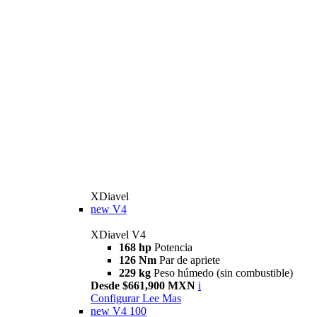
XDiavel
new
V4
XDiavel V4
168 hp
Potencia
126 Nm
Par de apriete
229 kg
Peso húmedo (sin combustible)
Desde $661,900 MXN
i
Configurar
Lee Mas
new
V4 100