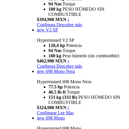
94 Nm
Torque
180 kg
PESO HÚMEDO SIN
COMBUSTIBLE
$394,900 MXN
i
Configura
Descubre más
new
V2 SP
Hypermotard V2 SP
120,4 hp
Potencia
94 Nm
Torque
180 kg
Peso húmedo (sin combustible)
$462,900 MXN
i
Configura
Descubre más
new
698 Mono Nera
Hypermotard 698 Mono Nera
77.5 hp
Potencia
46.5 lb-ft
Torque
151 kg (333 lb)
PESO HÚMEDO SIN
COMBUSTIBLE
$324,900 MXN
i
Configurar
Lee Mas
new
698 Mono
Hypermotard 698 Mono