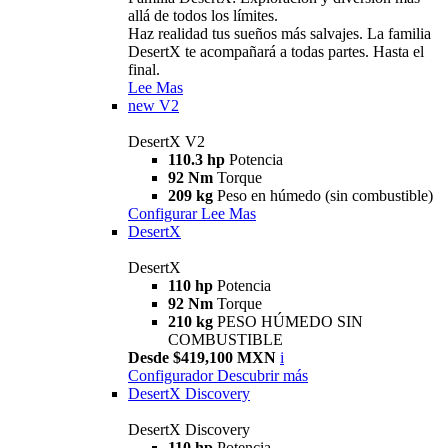
allá de todos los límites.
Haz realidad tus sueños más salvajes. La familia
DesertX te acompañará a todas partes. Hasta el
final.
Lee Mas
new
V2
DesertX V2
110.3 hp
Potencia
92 Nm
Torque
209 kg
Peso en húmedo (sin combustible)
Configurar
Lee Mas
DesertX
DesertX
110 hp
Potencia
92 Nm
Torque
210 kg
PESO HÚMEDO SIN
COMBUSTIBLE
Desde $419,100 MXN
i
Configurador
Descubrir más
DesertX Discovery
DesertX Discovery
110 hp
Potencia