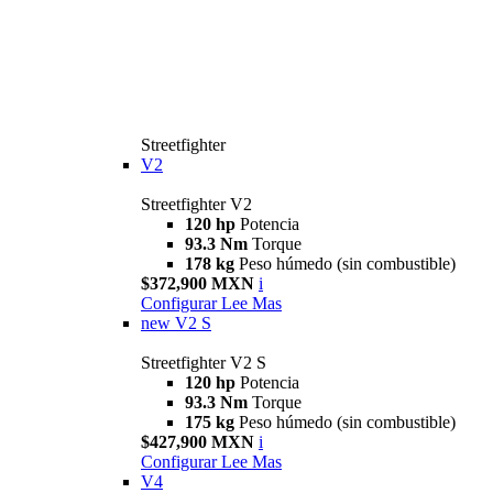
Streetfighter
V2
Streetfighter V2
120 hp
Potencia
93.3 Nm
Torque
178 kg
Peso húmedo (sin combustible)
$372,900 MXN
i
Configurar
Lee Mas
new
V2 S
Streetfighter V2 S
120 hp
Potencia
93.3 Nm
Torque
175 kg
Peso húmedo (sin combustible)
$427,900 MXN
i
Configurar
Lee Mas
V4