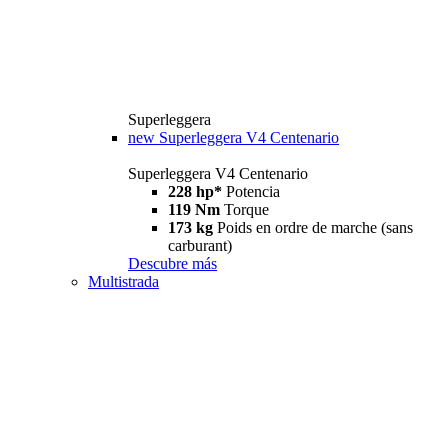
Superleggera
new
Superleggera V4 Centenario
Superleggera V4 Centenario
228 hp*
Potencia
119 Nm
Torque
173 kg
Poids en ordre de marche (sans
carburant)
Descubre más
Multistrada