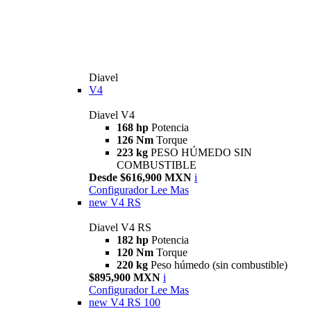
Diavel
V4
Diavel V4
168 hp
Potencia
126 Nm
Torque
223 kg
PESO HÚMEDO SIN
COMBUSTIBLE
Desde $616,900 MXN
i
Configurador
Lee Mas
new
V4 RS
Diavel V4 RS
182 hp
Potencia
120 Nm
Torque
220 kg
Peso húmedo (sin combustible)
$895,900 MXN
i
Configurador
Lee Mas
new
V4 RS 100