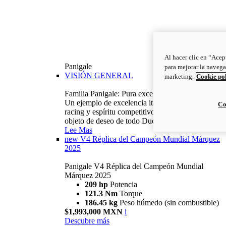
Al hacer clic en “Acep
Panigale
para mejorar la navega
VISIÓN GENERAL
marketing.
Cookie po
Familia Panigale: Pura excelencia italiana.
Un ejemplo de excelencia italiana, con ADN
Co
racing y espíritu competitivo: la Panigale es el
objeto de deseo de todo Ducatista.
Lee Mas
new
V4 Réplica del Campeón Mundial Márquez
2025
Panigale V4 Réplica del Campeón Mundial
Márquez 2025
209 hp
Potencia
121.3 Nm
Torque
186.45 kg
Peso húmedo (sin combustible)
$1,993,000 MXN
i
Descubre más