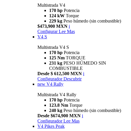
Multistrada V4
170 hp
Potencia
124 kW
Torque
229 kg
Peso húmedo (sin combustible)
$473,900 MXN
i
Configurar
Lee Mas
V4 S
Multistrada V4 S
170 hp
Potencia
125 Nm
TORQUE
231 kg
PESO HÚMEDO SIN
COMBUSTIBLE
Desde $ 612,500 MXN
i
Configurador
Descubrir
new
V4 Rally
Multistrada V4 Rally
170 hp
Potencia
123.8 Nm
Torque
240 kg
Peso húmedo (sin combustible)
Desde $674,900 MXN
i
Configurador
Lee Mas
V4 Pikes Peak