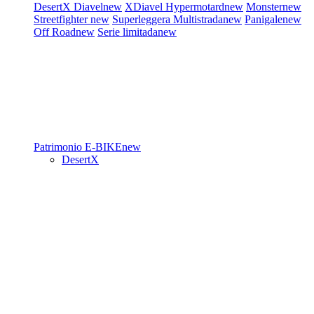
DesertX
Diavel
new
XDiavel
Hypermotard
new
Monster
new
Streetfighter
new
Superleggera
Multistrada
new
Panigale
new
Off Road
new
Serie limitada
new
Patrimonio
E-BIKE
new
DesertX