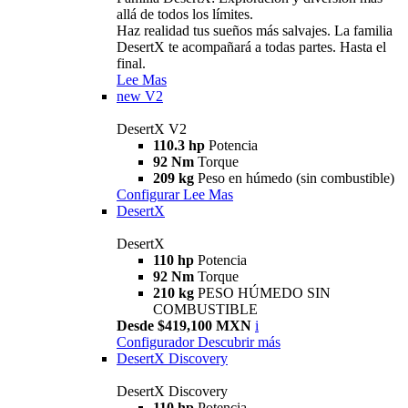
allá de todos los límites.
Haz realidad tus sueños más salvajes. La familia
DesertX te acompañará a todas partes. Hasta el
final.
Lee Mas
new
V2
DesertX V2
110.3 hp
Potencia
92 Nm
Torque
209 kg
Peso en húmedo (sin combustible)
Configurar
Lee Mas
DesertX
DesertX
110 hp
Potencia
92 Nm
Torque
210 kg
PESO HÚMEDO SIN
COMBUSTIBLE
Desde $419,100 MXN
i
Configurador
Descubrir más
DesertX Discovery
DesertX Discovery
110 hp
Potencia