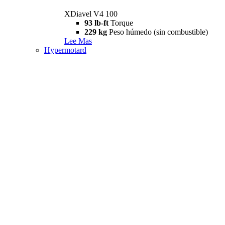
XDiavel V4 100
93 lb-ft
Torque
229 kg
Peso húmedo (sin combustible)
Lee Mas
Hypermotard