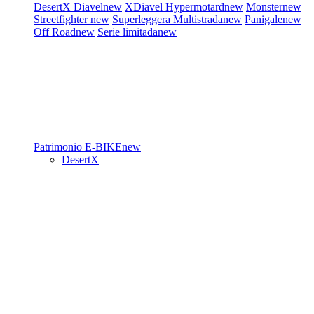
DesertX
Diavel
new
XDiavel
Hypermotard
new
Monster
new
Streetfighter
new
Superleggera
Multistrada
new
Panigale
new
Off Road
new
Serie limitada
new
Patrimonio
E-BIKE
new
DesertX