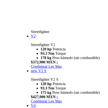
Streetfighter
V2
Streetfighter V2
120 hp
Potencia
93.3 Nm
Torque
178 kg
Peso húmedo (sin combustible)
$372,900 MXN
i
Configurar
Lee Mas
new
V2 S
Streetfighter V2 S
120 hp
Potencia
93.3 Nm
Torque
175 kg
Peso húmedo (sin combustible)
$427,900 MXN
i
Configurar
Lee Mas
V4