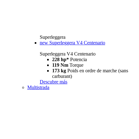
Superleggera
new
Superleggera V4 Centenario
Superleggera V4 Centenario
228 hp*
Potencia
119 Nm
Torque
173 kg
Poids en ordre de marche (sans
carburant)
Descubre más
Multistrada