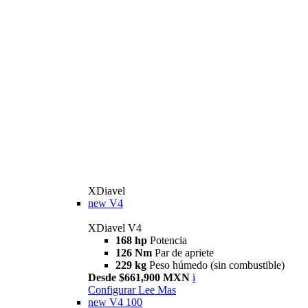
XDiavel
new
V4
XDiavel V4
168 hp
Potencia
126 Nm
Par de apriete
229 kg
Peso húmedo (sin combustible)
Desde $661,900 MXN
i
Configurar
Lee Mas
new
V4 100