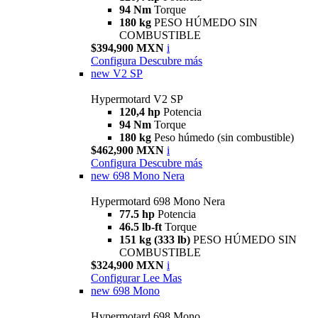
94 Nm
Torque
180 kg
PESO HÚMEDO SIN
COMBUSTIBLE
$394,900 MXN
i
Configura
Descubre más
new
V2 SP
Hypermotard V2 SP
120,4 hp
Potencia
94 Nm
Torque
180 kg
Peso húmedo (sin combustible)
$462,900 MXN
i
Configura
Descubre más
new
698 Mono Nera
Hypermotard 698 Mono Nera
77.5 hp
Potencia
46.5 lb-ft
Torque
151 kg (333 lb)
PESO HÚMEDO SIN
COMBUSTIBLE
$324,900 MXN
i
Configurar
Lee Mas
new
698 Mono
Hypermotard 698 Mono