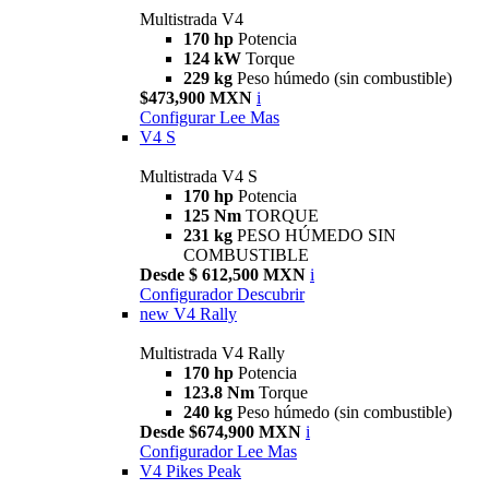
Multistrada V4
170 hp
Potencia
124 kW
Torque
229 kg
Peso húmedo (sin combustible)
$473,900 MXN
i
Configurar
Lee Mas
V4 S
Multistrada V4 S
170 hp
Potencia
125 Nm
TORQUE
231 kg
PESO HÚMEDO SIN
COMBUSTIBLE
Desde $ 612,500 MXN
i
Configurador
Descubrir
new
V4 Rally
Multistrada V4 Rally
170 hp
Potencia
123.8 Nm
Torque
240 kg
Peso húmedo (sin combustible)
Desde $674,900 MXN
i
Configurador
Lee Mas
V4 Pikes Peak