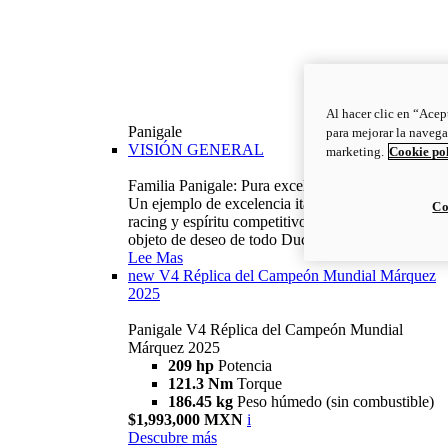
Al hacer clic en “Acep
Panigale
para mejorar la navega
VISIÓN GENERAL
marketing.
Cookie po
Familia Panigale: Pura excelencia italiana.
Un ejemplo de excelencia italiana, con ADN
Co
racing y espíritu competitivo: la Panigale es el
objeto de deseo de todo Ducatista.
Lee Mas
new
V4 Réplica del Campeón Mundial Márquez
2025
Panigale V4 Réplica del Campeón Mundial
Márquez 2025
209 hp
Potencia
121.3 Nm
Torque
186.45 kg
Peso húmedo (sin combustible)
$1,993,000 MXN
i
Descubre más