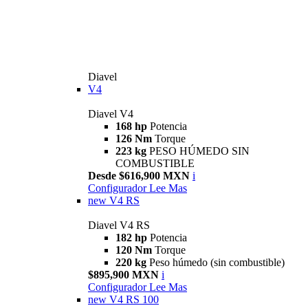
Diavel
V4
Diavel V4
168 hp
Potencia
126 Nm
Torque
223 kg
PESO HÚMEDO SIN
COMBUSTIBLE
Desde $616,900 MXN
i
Configurador
Lee Mas
new
V4 RS
Diavel V4 RS
182 hp
Potencia
120 Nm
Torque
220 kg
Peso húmedo (sin combustible)
$895,900 MXN
i
Configurador
Lee Mas
new
V4 RS 100