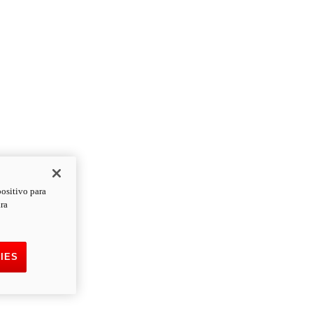
positivo para
ara
IES