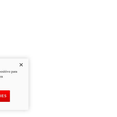
positivo para
ara
IES