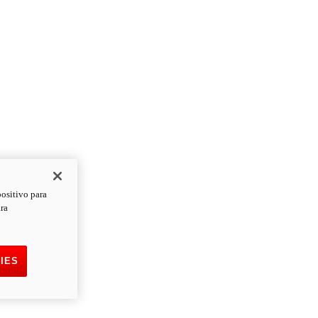
positivo para
ara
IES