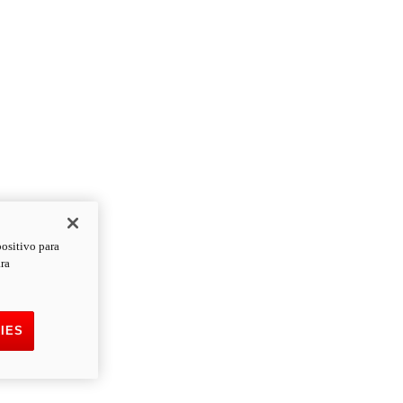
positivo para
ara
IES