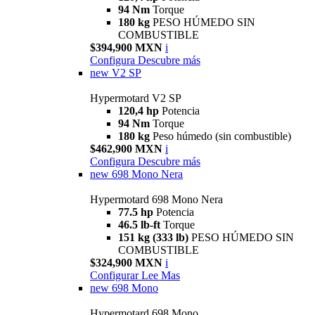
94 Nm
Torque
180 kg
PESO HÚMEDO SIN
COMBUSTIBLE
$394,900 MXN
i
Configura
Descubre más
new
V2 SP
Hypermotard V2 SP
120,4 hp
Potencia
94 Nm
Torque
180 kg
Peso húmedo (sin combustible)
$462,900 MXN
i
Configura
Descubre más
new
698 Mono Nera
Hypermotard 698 Mono Nera
77.5 hp
Potencia
46.5 lb-ft
Torque
151 kg (333 lb)
PESO HÚMEDO SIN
COMBUSTIBLE
$324,900 MXN
i
Configurar
Lee Mas
new
698 Mono
Hypermotard 698 Mono