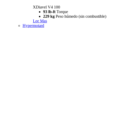
XDiavel V4 100
93 lb-ft
Torque
229 kg
Peso húmedo (sin combustible)
Lee Mas
Hypermotard