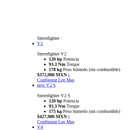
Streetfighter
V2
Streetfighter V2
120 hp
Potencia
93.3 Nm
Torque
178 kg
Peso húmedo (sin combustible)
$372,900 MXN
i
Configurar
Lee Mas
new
V2 S
Streetfighter V2 S
120 hp
Potencia
93.3 Nm
Torque
175 kg
Peso húmedo (sin combustible)
$427,900 MXN
i
Configurar
Lee Mas
V4