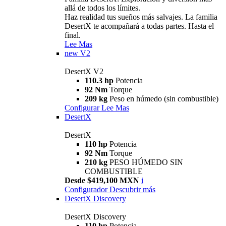
allá de todos los límites.
Haz realidad tus sueños más salvajes. La familia
DesertX te acompañará a todas partes. Hasta el
final.
Lee Mas
new
V2
DesertX V2
110.3 hp
Potencia
92 Nm
Torque
209 kg
Peso en húmedo (sin combustible)
Configurar
Lee Mas
DesertX
DesertX
110 hp
Potencia
92 Nm
Torque
210 kg
PESO HÚMEDO SIN
COMBUSTIBLE
Desde $419,100 MXN
i
Configurador
Descubrir más
DesertX Discovery
DesertX Discovery
110 hp
Potencia