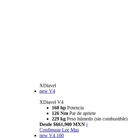
XDiavel
new
V4
XDiavel V4
168 hp
Potencia
126 Nm
Par de apriete
229 kg
Peso húmedo (sin combustible)
Desde $661,900 MXN
i
Configurar
Lee Mas
new
V4 100