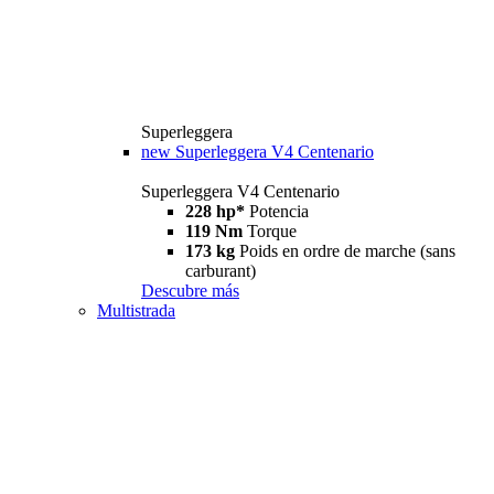
Superleggera
new
Superleggera V4 Centenario
Superleggera V4 Centenario
228 hp*
Potencia
119 Nm
Torque
173 kg
Poids en ordre de marche (sans
carburant)
Descubre más
Multistrada