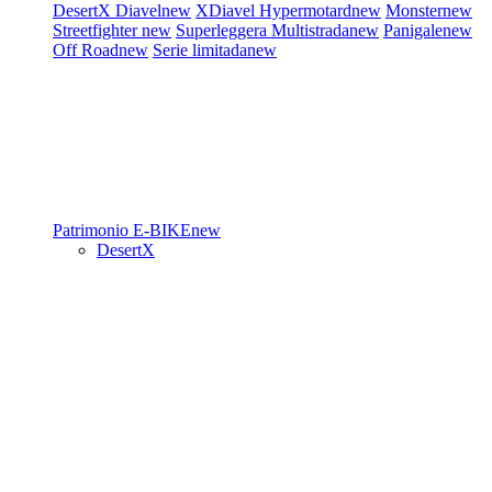
DesertX
Diavel
new
XDiavel
Hypermotard
new
Monster
new
Streetfighter
new
Superleggera
Multistrada
new
Panigale
new
Off Road
new
Serie limitada
new
Patrimonio
E-BIKE
new
DesertX