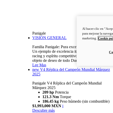
Al hacer clic en “Acep
Panigale
para mejorar la navega
VISIÓN GENERAL
marketing.
Cookie po
Familia Panigale: Pura excelencia italiana.
Un ejemplo de excelencia italiana, con ADN
Co
racing y espíritu competitivo: la Panigale es el
objeto de deseo de todo Ducatista.
Lee Mas
new
V4 Réplica del Campeón Mundial Márquez
2025
Panigale V4 Réplica del Campeón Mundial
Márquez 2025
209 hp
Potencia
121.3 Nm
Torque
186.45 kg
Peso húmedo (sin combustible)
$1,993,000 MXN
i
Descubre más