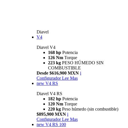
Diavel
V4
Diavel V4
168 hp
Potencia
126 Nm
Torque
223 kg
PESO HÚMEDO SIN
COMBUSTIBLE
Desde $616,900 MXN
i
Configurador
Lee Mas
new
V4 RS
Diavel V4 RS
182 hp
Potencia
120 Nm
Torque
220 kg
Peso húmedo (sin combustible)
$895,900 MXN
i
Configurador
Lee Mas
new
V4 RS 100