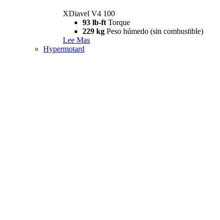
XDiavel V4 100
93 lb-ft
Torque
229 kg
Peso húmedo (sin combustible)
Lee Mas
Hypermotard