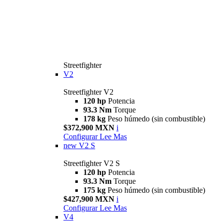
Streetfighter
V2
Streetfighter V2
120 hp
Potencia
93.3 Nm
Torque
178 kg
Peso húmedo (sin combustible)
$372,900 MXN
i
Configurar
Lee Mas
new
V2 S
Streetfighter V2 S
120 hp
Potencia
93.3 Nm
Torque
175 kg
Peso húmedo (sin combustible)
$427,900 MXN
i
Configurar
Lee Mas
V4