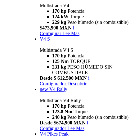
Multistrada V4
170 hp
Potencia
124 kW
Torque
229 kg
Peso húmedo (sin combustible)
$473,900 MXN
i
Configurar
Lee Mas
V4 S
Multistrada V4 S
170 hp
Potencia
125 Nm
TORQUE
231 kg
PESO HÚMEDO SIN
COMBUSTIBLE
Desde $ 612,500 MXN
i
Configurador
Descubrir
new
V4 Rally
Multistrada V4 Rally
170 hp
Potencia
123.8 Nm
Torque
240 kg
Peso húmedo (sin combustible)
Desde $674,900 MXN
i
Configurador
Lee Mas
V4 Pikes Peak