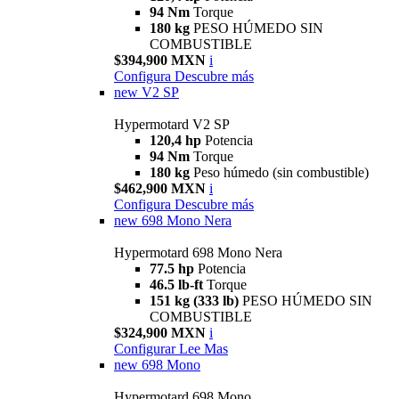
94 Nm
Torque
180 kg
PESO HÚMEDO SIN
COMBUSTIBLE
$394,900 MXN
i
Configura
Descubre más
new
V2 SP
Hypermotard V2 SP
120,4 hp
Potencia
94 Nm
Torque
180 kg
Peso húmedo (sin combustible)
$462,900 MXN
i
Configura
Descubre más
new
698 Mono Nera
Hypermotard 698 Mono Nera
77.5 hp
Potencia
46.5 lb-ft
Torque
151 kg (333 lb)
PESO HÚMEDO SIN
COMBUSTIBLE
$324,900 MXN
i
Configurar
Lee Mas
new
698 Mono
Hypermotard 698 Mono