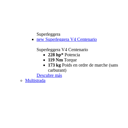
Superleggera
new
Superleggera V4 Centenario
Superleggera V4 Centenario
228 hp*
Potencia
119 Nm
Torque
173 kg
Poids en ordre de marche (sans
carburant)
Descubre más
Multistrada