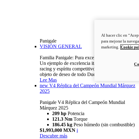
Al hacer clic en “Acep
Panigale
para mejorar la navega
VISIÓN GENERAL
marketing.
Cookie po
Familia Panigale: Pura excelencia italiana.
Un ejemplo de excelencia italiana, con ADN
Co
racing y espíritu competitivo: la Panigale es el
objeto de deseo de todo Ducatista.
Lee Mas
new
V4 Réplica del Campeón Mundial Márquez
2025
Panigale V4 Réplica del Campeón Mundial
Márquez 2025
209 hp
Potencia
121.3 Nm
Torque
186.45 kg
Peso húmedo (sin combustible)
$1,993,000 MXN
i
Descubre más