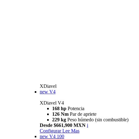
XDiavel
new
V4
XDiavel V4
168 hp
Potencia
126 Nm
Par de apriete
229 kg
Peso húmedo (sin combustible)
Desde $661,900 MXN
i
Configurar
Lee Mas
new
V4 100