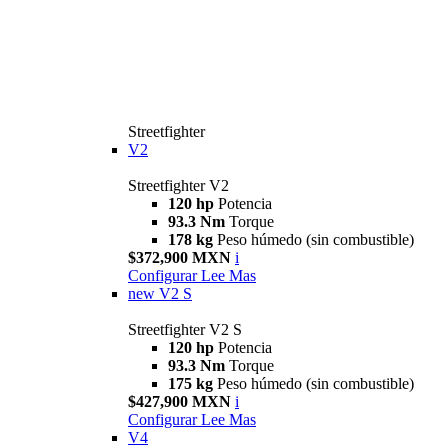
Streetfighter
V2
Streetfighter V2
120 hp
Potencia
93.3 Nm
Torque
178 kg
Peso húmedo (sin combustible)
$372,900 MXN
i
Configurar
Lee Mas
new
V2 S
Streetfighter V2 S
120 hp
Potencia
93.3 Nm
Torque
175 kg
Peso húmedo (sin combustible)
$427,900 MXN
i
Configurar
Lee Mas
V4