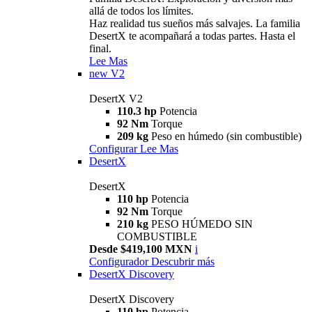
allá de todos los límites.
Haz realidad tus sueños más salvajes. La familia
DesertX te acompañará a todas partes. Hasta el
final.
Lee Mas
new
V2
DesertX V2
110.3 hp
Potencia
92 Nm
Torque
209 kg
Peso en húmedo (sin combustible)
Configurar
Lee Mas
DesertX
DesertX
110 hp
Potencia
92 Nm
Torque
210 kg
PESO HÚMEDO SIN
COMBUSTIBLE
Desde $419,100 MXN
i
Configurador
Descubrir más
DesertX Discovery
DesertX Discovery
110 hp
Potencia