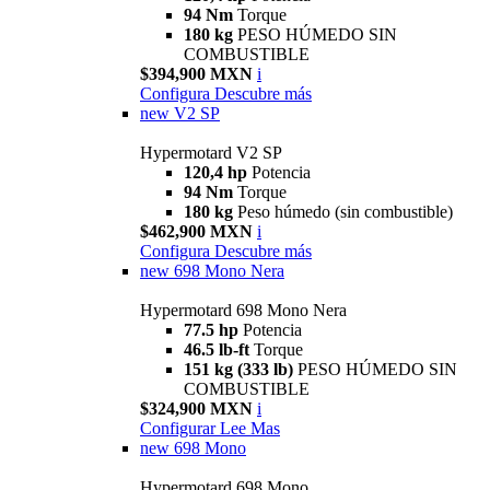
94 Nm
Torque
180 kg
PESO HÚMEDO SIN
COMBUSTIBLE
$394,900 MXN
i
Configura
Descubre más
new
V2 SP
Hypermotard V2 SP
120,4 hp
Potencia
94 Nm
Torque
180 kg
Peso húmedo (sin combustible)
$462,900 MXN
i
Configura
Descubre más
new
698 Mono Nera
Hypermotard 698 Mono Nera
77.5 hp
Potencia
46.5 lb-ft
Torque
151 kg (333 lb)
PESO HÚMEDO SIN
COMBUSTIBLE
$324,900 MXN
i
Configurar
Lee Mas
new
698 Mono
Hypermotard 698 Mono