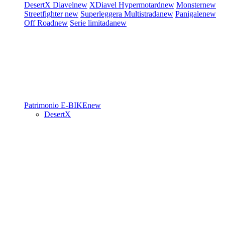
DesertX
Diavel
new
XDiavel
Hypermotard
new
Monster
new
Streetfighter
new
Superleggera
Multistrada
new
Panigale
new
Off Road
new
Serie limitada
new
Patrimonio
E-BIKE
new
DesertX