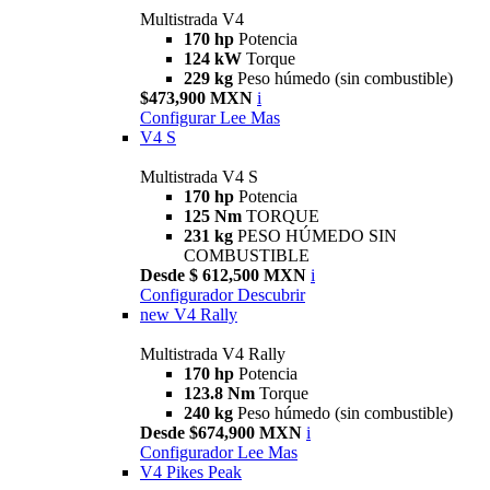
Multistrada V4
170 hp
Potencia
124 kW
Torque
229 kg
Peso húmedo (sin combustible)
$473,900 MXN
i
Configurar
Lee Mas
V4 S
Multistrada V4 S
170 hp
Potencia
125 Nm
TORQUE
231 kg
PESO HÚMEDO SIN
COMBUSTIBLE
Desde $ 612,500 MXN
i
Configurador
Descubrir
new
V4 Rally
Multistrada V4 Rally
170 hp
Potencia
123.8 Nm
Torque
240 kg
Peso húmedo (sin combustible)
Desde $674,900 MXN
i
Configurador
Lee Mas
V4 Pikes Peak