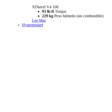
XDiavel V4 100
93 lb-ft
Torque
229 kg
Peso húmedo (sin combustible)
Lee Mas
Hypermotard