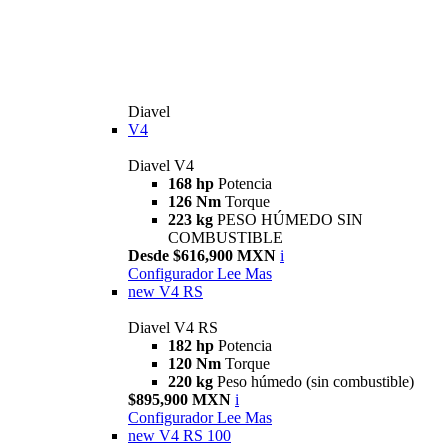
Diavel
V4
Diavel V4
168 hp
Potencia
126 Nm
Torque
223 kg
PESO HÚMEDO SIN
COMBUSTIBLE
Desde $616,900 MXN
i
Configurador
Lee Mas
new
V4 RS
Diavel V4 RS
182 hp
Potencia
120 Nm
Torque
220 kg
Peso húmedo (sin combustible)
$895,900 MXN
i
Configurador
Lee Mas
new
V4 RS 100