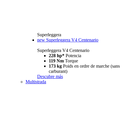
Superleggera
new
Superleggera V4 Centenario
Superleggera V4 Centenario
228 hp*
Potencia
119 Nm
Torque
173 kg
Poids en ordre de marche (sans
carburant)
Descubre más
Multistrada