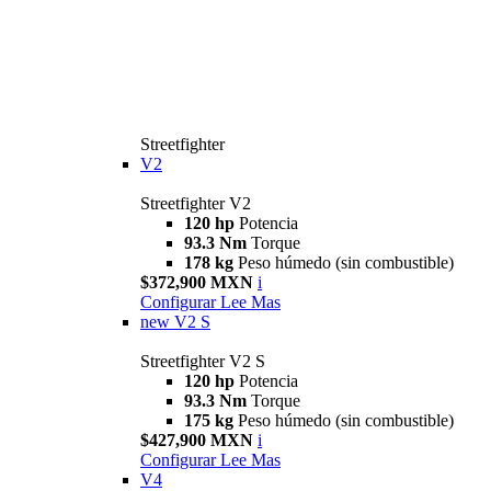
Streetfighter
V2
Streetfighter V2
120 hp
Potencia
93.3 Nm
Torque
178 kg
Peso húmedo (sin combustible)
$372,900 MXN
i
Configurar
Lee Mas
new
V2 S
Streetfighter V2 S
120 hp
Potencia
93.3 Nm
Torque
175 kg
Peso húmedo (sin combustible)
$427,900 MXN
i
Configurar
Lee Mas
V4