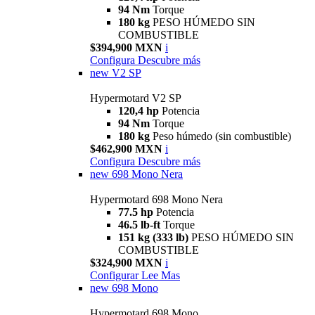
94 Nm
Torque
180 kg
PESO HÚMEDO SIN
COMBUSTIBLE
$394,900 MXN
i
Configura
Descubre más
new
V2 SP
Hypermotard V2 SP
120,4 hp
Potencia
94 Nm
Torque
180 kg
Peso húmedo (sin combustible)
$462,900 MXN
i
Configura
Descubre más
new
698 Mono Nera
Hypermotard 698 Mono Nera
77.5 hp
Potencia
46.5 lb-ft
Torque
151 kg (333 lb)
PESO HÚMEDO SIN
COMBUSTIBLE
$324,900 MXN
i
Configurar
Lee Mas
new
698 Mono
Hypermotard 698 Mono