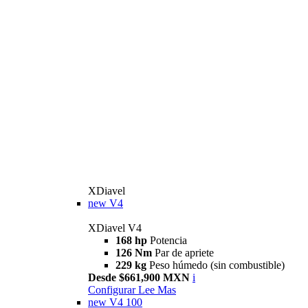
XDiavel
new
V4
XDiavel V4
168 hp
Potencia
126 Nm
Par de apriete
229 kg
Peso húmedo (sin combustible)
Desde $661,900 MXN
i
Configurar
Lee Mas
new
V4 100