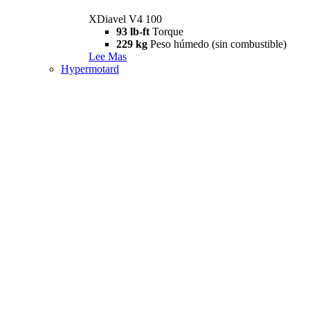
XDiavel V4 100
93 lb-ft
Torque
229 kg
Peso húmedo (sin combustible)
Lee Mas
Hypermotard