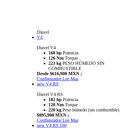
Diavel
V4
Diavel V4
168 hp
Potencia
126 Nm
Torque
223 kg
PESO HÚMEDO SIN
COMBUSTIBLE
Desde $616,900 MXN
i
Configurador
Lee Mas
new
V4 RS
Diavel V4 RS
182 hp
Potencia
120 Nm
Torque
220 kg
Peso húmedo (sin combustible)
$895,900 MXN
i
Configurador
Lee Mas
new
V4 RS 100