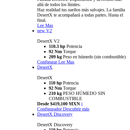
allá de todos los límites.
Haz realidad tus sueños más salvajes. La familia
DesertX te acompañará a todas partes. Hasta el
final.
Lee Mas
new
V2
DesertX V2
110.3 hp
Potencia
92 Nm
Torque
209 kg
Peso en húmedo (sin combustible)
Configurar
Lee Mas
DesertX
DesertX
110 hp
Potencia
92 Nm
Torque
210 kg
PESO HÚMEDO SIN
COMBUSTIBLE
Desde $419,100 MXN
i
Configurador
Descubrir más
DesertX Discovery
DesertX Discovery
110 hp
Potencia