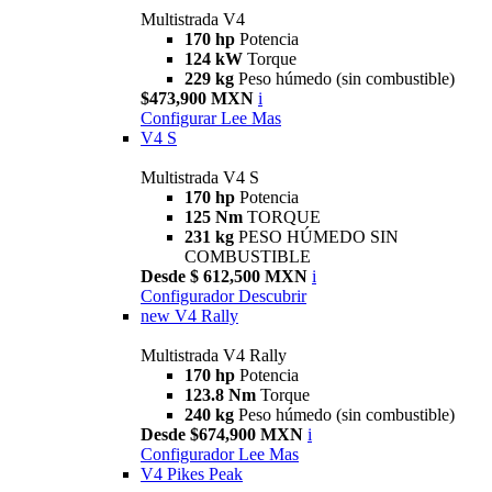
Multistrada V4
170 hp
Potencia
124 kW
Torque
229 kg
Peso húmedo (sin combustible)
$473,900 MXN
i
Configurar
Lee Mas
V4 S
Multistrada V4 S
170 hp
Potencia
125 Nm
TORQUE
231 kg
PESO HÚMEDO SIN
COMBUSTIBLE
Desde $ 612,500 MXN
i
Configurador
Descubrir
new
V4 Rally
Multistrada V4 Rally
170 hp
Potencia
123.8 Nm
Torque
240 kg
Peso húmedo (sin combustible)
Desde $674,900 MXN
i
Configurador
Lee Mas
V4 Pikes Peak