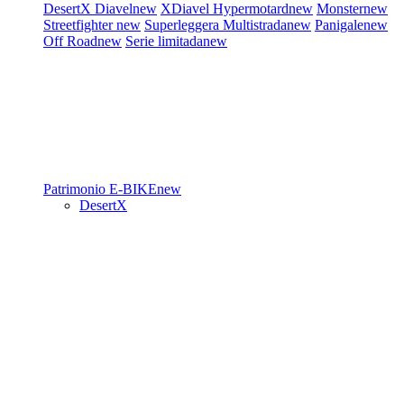
DesertX
Diavel
new
XDiavel
Hypermotard
new
Monster
new
Streetfighter
new
Superleggera
Multistrada
new
Panigale
new
Off Road
new
Serie limitada
new
Patrimonio
E-BIKE
new
DesertX