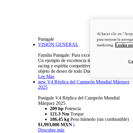
Al hacer clic en “Acep
Panigale
para mejorar la navega
VISIÓN GENERAL
marketing.
Cookie po
Familia Panigale: Pura excelencia italiana.
Un ejemplo de excelencia italiana, con ADN
Co
racing y espíritu competitivo: la Panigale es el
objeto de deseo de todo Ducatista.
Lee Mas
new
V4 Réplica del Campeón Mundial Márquez
2025
Panigale V4 Réplica del Campeón Mundial
Márquez 2025
209 hp
Potencia
121.3 Nm
Torque
186.45 kg
Peso húmedo (sin combustible)
$1,993,000 MXN
i
Descubre más