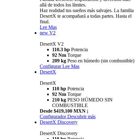
allá de todos los límites.
Haz realidad tus sueños más salvajes. La familia
DesertX te acompañará a todas partes. Hasta el
final.
Lee Mas
new
V2
DesertX V2
110.3 hp
Potencia
92 Nm
Torque
209 kg
Peso en húmedo (sin combustible)
Configurar
Lee Mas
DesertX
DesertX
110 hp
Potencia
92 Nm
Torque
210 kg
PESO HÚMEDO SIN
COMBUSTIBLE
Desde $419,100 MXN
i
Configurador
Descubrir más
DesertX Discovery
DesertX Discovery
110 hp
Potencia