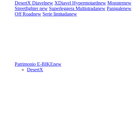
DesertX
Diavel
new
XDiavel
Hypermotard
new
Monster
new
Streetfighter
new
Superleggera
Multistrada
new
Panigale
new
Off Road
new
Serie limitada
new
Patrimonio
E-BIKE
new
DesertX