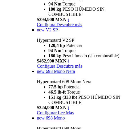
94 Nm
Torque
180 kg
PESO HÚMEDO SIN
COMBUSTIBLE
$394,900 MXN
i
Configura
Descubre más
new
V2 SP
Hypermotard V2 SP
120,4 hp
Potencia
94 Nm
Torque
180 kg
Peso húmedo (sin combustible)
$462,900 MXN
i
Configura
Descubre más
new
698 Mono Nera
Hypermotard 698 Mono Nera
77.5 hp
Potencia
46.5 lb-ft
Torque
151 kg (333 lb)
PESO HÚMEDO SIN
COMBUSTIBLE
$324,900 MXN
i
Configurar
Lee Mas
new
698 Mono
Hypermotard 698 Mono