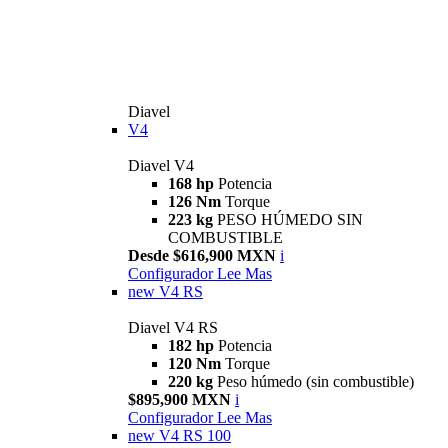
Diavel
V4
Diavel V4
168 hp
Potencia
126 Nm
Torque
223 kg
PESO HÚMEDO SIN
COMBUSTIBLE
Desde $616,900 MXN
i
Configurador
Lee Mas
new
V4 RS
Diavel V4 RS
182 hp
Potencia
120 Nm
Torque
220 kg
Peso húmedo (sin combustible)
$895,900 MXN
i
Configurador
Lee Mas
new
V4 RS 100