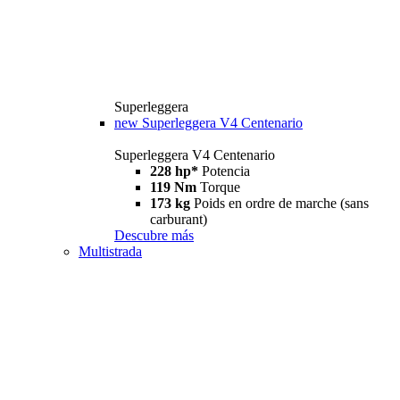
Superleggera
new
Superleggera V4 Centenario
Superleggera V4 Centenario
228 hp*
Potencia
119 Nm
Torque
173 kg
Poids en ordre de marche (sans
carburant)
Descubre más
Multistrada