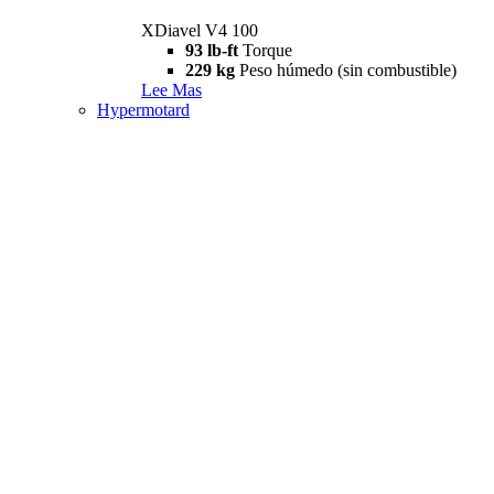
XDiavel V4 100
93 lb-ft
Torque
229 kg
Peso húmedo (sin combustible)
Lee Mas
Hypermotard