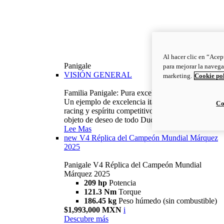
Al hacer clic en “Acep
Panigale
para mejorar la navega
VISIÓN GENERAL
marketing.
Cookie po
Familia Panigale: Pura excelencia italiana.
Un ejemplo de excelencia italiana, con ADN
Co
racing y espíritu competitivo: la Panigale es el
objeto de deseo de todo Ducatista.
Lee Mas
new
V4 Réplica del Campeón Mundial Márquez
2025
Panigale V4 Réplica del Campeón Mundial
Márquez 2025
209 hp
Potencia
121.3 Nm
Torque
186.45 kg
Peso húmedo (sin combustible)
$1,993,000 MXN
i
Descubre más