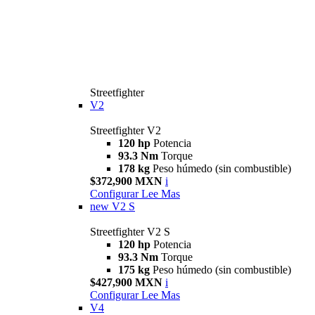
Streetfighter
V2
Streetfighter V2
120 hp
Potencia
93.3 Nm
Torque
178 kg
Peso húmedo (sin combustible)
$372,900 MXN
i
Configurar
Lee Mas
new
V2 S
Streetfighter V2 S
120 hp
Potencia
93.3 Nm
Torque
175 kg
Peso húmedo (sin combustible)
$427,900 MXN
i
Configurar
Lee Mas
V4