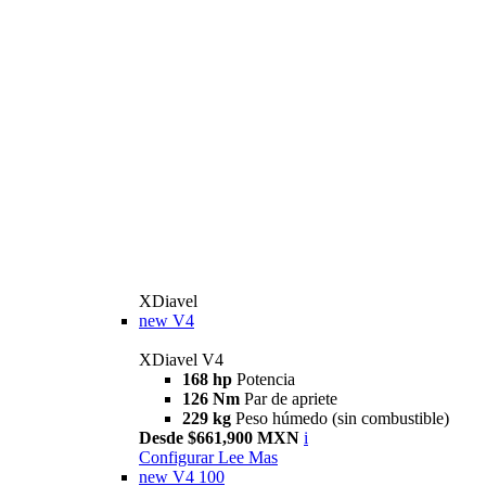
XDiavel
new
V4
XDiavel V4
168 hp
Potencia
126 Nm
Par de apriete
229 kg
Peso húmedo (sin combustible)
Desde $661,900 MXN
i
Configurar
Lee Mas
new
V4 100