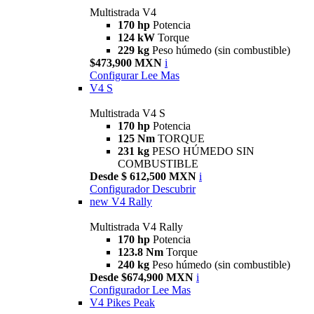
Multistrada V4
170 hp
Potencia
124 kW
Torque
229 kg
Peso húmedo (sin combustible)
$473,900 MXN
i
Configurar
Lee Mas
V4 S
Multistrada V4 S
170 hp
Potencia
125 Nm
TORQUE
231 kg
PESO HÚMEDO SIN
COMBUSTIBLE
Desde $ 612,500 MXN
i
Configurador
Descubrir
new
V4 Rally
Multistrada V4 Rally
170 hp
Potencia
123.8 Nm
Torque
240 kg
Peso húmedo (sin combustible)
Desde $674,900 MXN
i
Configurador
Lee Mas
V4 Pikes Peak