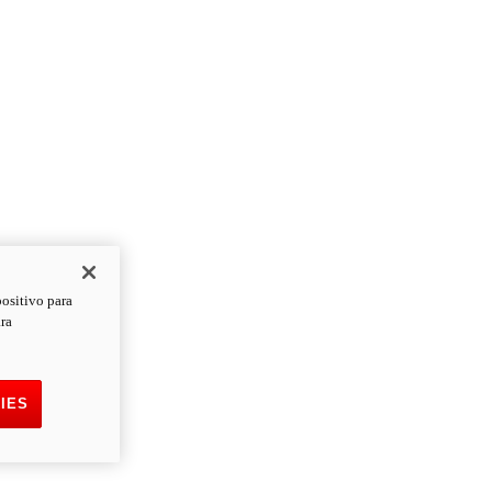
positivo para
ara
IES