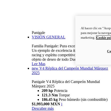
Al hacer clic en “Acep
Panigale
para mejorar la navega
VISIÓN GENERAL
marketing.
Cookie po
Familia Panigale: Pura excelencia italiana.
Un ejemplo de excelencia italiana, con ADN
Co
racing y espíritu competitivo: la Panigale es el
objeto de deseo de todo Ducatista.
Lee Mas
new
V4 Réplica del Campeón Mundial Márquez
2025
Panigale V4 Réplica del Campeón Mundial
Márquez 2025
209 hp
Potencia
121.3 Nm
Torque
186.45 kg
Peso húmedo (sin combustible)
$1,993,000 MXN
i
Descubre más