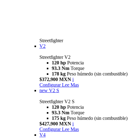
Streetfighter
V2
Streetfighter V2
120 hp
Potencia
93.3 Nm
Torque
178 kg
Peso húmedo (sin combustible)
$372,900 MXN
i
Configurar
Lee Mas
new
V2 S
Streetfighter V2 S
120 hp
Potencia
93.3 Nm
Torque
175 kg
Peso húmedo (sin combustible)
$427,900 MXN
i
Configurar
Lee Mas
V4