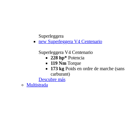
Superleggera
new
Superleggera V4 Centenario
Superleggera V4 Centenario
228 hp*
Potencia
119 Nm
Torque
173 kg
Poids en ordre de marche (sans
carburant)
Descubre más
Multistrada