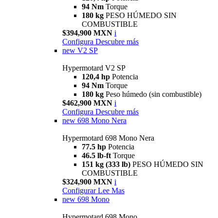
94 Nm
Torque
180 kg
PESO HÚMEDO SIN
COMBUSTIBLE
$394,900 MXN
i
Configura
Descubre más
new
V2 SP
Hypermotard V2 SP
120,4 hp
Potencia
94 Nm
Torque
180 kg
Peso húmedo (sin combustible)
$462,900 MXN
i
Configura
Descubre más
new
698 Mono Nera
Hypermotard 698 Mono Nera
77.5 hp
Potencia
46.5 lb-ft
Torque
151 kg (333 lb)
PESO HÚMEDO SIN
COMBUSTIBLE
$324,900 MXN
i
Configurar
Lee Mas
new
698 Mono
Hypermotard 698 Mono