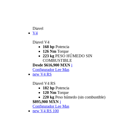
Diavel
V4
Diavel V4
168 hp
Potencia
126 Nm
Torque
223 kg
PESO HÚMEDO SIN
COMBUSTIBLE
Desde $616,900 MXN
i
Configurador
Lee Mas
new
V4 RS
Diavel V4 RS
182 hp
Potencia
120 Nm
Torque
220 kg
Peso húmedo (sin combustible)
$895,900 MXN
i
Configurador
Lee Mas
new
V4 RS 100