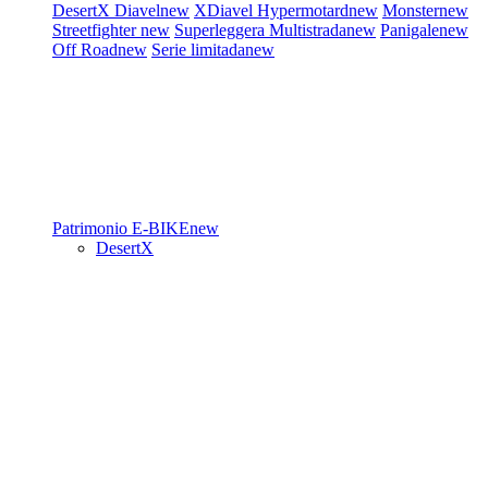
DesertX
Diavel
new
XDiavel
Hypermotard
new
Monster
new
Streetfighter
new
Superleggera
Multistrada
new
Panigale
new
Off Road
new
Serie limitada
new
Patrimonio
E-BIKE
new
DesertX