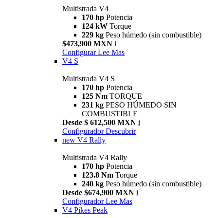
Multistrada V4
170 hp
Potencia
124 kW
Torque
229 kg
Peso húmedo (sin combustible)
$473,900 MXN
i
Configurar
Lee Mas
V4 S
Multistrada V4 S
170 hp
Potencia
125 Nm
TORQUE
231 kg
PESO HÚMEDO SIN
COMBUSTIBLE
Desde $ 612,500 MXN
i
Configurador
Descubrir
new
V4 Rally
Multistrada V4 Rally
170 hp
Potencia
123.8 Nm
Torque
240 kg
Peso húmedo (sin combustible)
Desde $674,900 MXN
i
Configurador
Lee Mas
V4 Pikes Peak