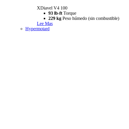
XDiavel V4 100
93 lb-ft
Torque
229 kg
Peso húmedo (sin combustible)
Lee Mas
Hypermotard