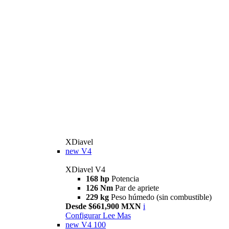
XDiavel
new
V4
XDiavel V4
168 hp
Potencia
126 Nm
Par de apriete
229 kg
Peso húmedo (sin combustible)
Desde $661,900 MXN
i
Configurar
Lee Mas
new
V4 100