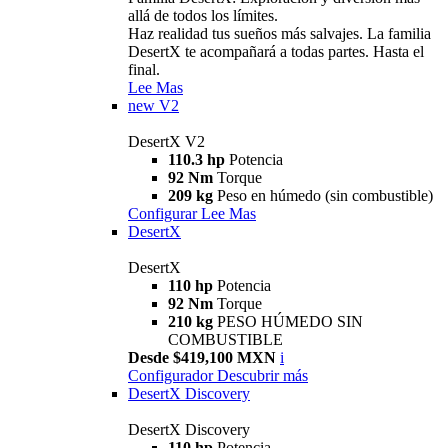
allá de todos los límites.
Haz realidad tus sueños más salvajes. La familia
DesertX te acompañará a todas partes. Hasta el
final.
Lee Mas
new
V2
DesertX V2
110.3 hp
Potencia
92 Nm
Torque
209 kg
Peso en húmedo (sin combustible)
Configurar
Lee Mas
DesertX
DesertX
110 hp
Potencia
92 Nm
Torque
210 kg
PESO HÚMEDO SIN
COMBUSTIBLE
Desde $419,100 MXN
i
Configurador
Descubrir más
DesertX Discovery
DesertX Discovery
110 hp
Potencia