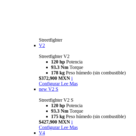
Streetfighter
V2
Streetfighter V2
120 hp
Potencia
93.3 Nm
Torque
178 kg
Peso húmedo (sin combustible)
$372,900 MXN
i
Configurar
Lee Mas
new
V2 S
Streetfighter V2 S
120 hp
Potencia
93.3 Nm
Torque
175 kg
Peso húmedo (sin combustible)
$427,900 MXN
i
Configurar
Lee Mas
V4