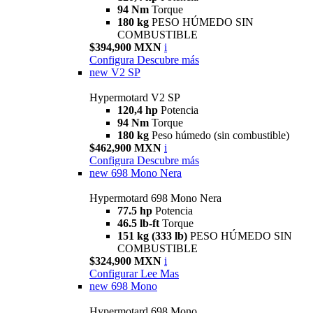
94 Nm
Torque
180 kg
PESO HÚMEDO SIN
COMBUSTIBLE
$394,900 MXN
i
Configura
Descubre más
new
V2 SP
Hypermotard V2 SP
120,4 hp
Potencia
94 Nm
Torque
180 kg
Peso húmedo (sin combustible)
$462,900 MXN
i
Configura
Descubre más
new
698 Mono Nera
Hypermotard 698 Mono Nera
77.5 hp
Potencia
46.5 lb-ft
Torque
151 kg (333 lb)
PESO HÚMEDO SIN
COMBUSTIBLE
$324,900 MXN
i
Configurar
Lee Mas
new
698 Mono
Hypermotard 698 Mono