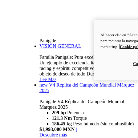
Al hacer clic en “Acep
Panigale
para mejorar la navega
VISIÓN GENERAL
marketing.
Cookie po
Familia Panigale: Pura excelencia italiana.
Un ejemplo de excelencia italiana, con ADN
Co
racing y espíritu competitivo: la Panigale es el
objeto de deseo de todo Ducatista.
Lee Mas
new
V4 Réplica del Campeón Mundial Márquez
2025
Panigale V4 Réplica del Campeón Mundial
Márquez 2025
209 hp
Potencia
121.3 Nm
Torque
186.45 kg
Peso húmedo (sin combustible)
$1,993,000 MXN
i
Descubre más