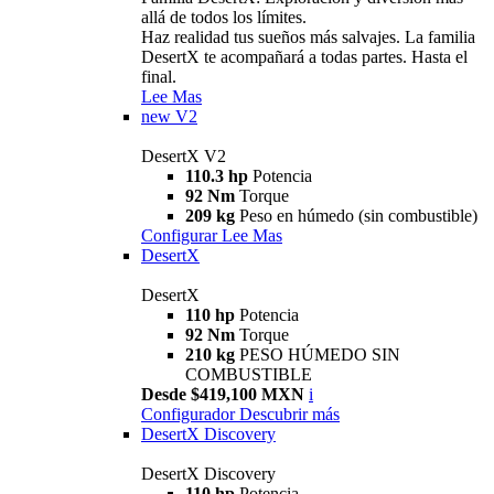
allá de todos los límites.
Haz realidad tus sueños más salvajes. La familia
DesertX te acompañará a todas partes. Hasta el
final.
Lee Mas
new
V2
DesertX V2
110.3 hp
Potencia
92 Nm
Torque
209 kg
Peso en húmedo (sin combustible)
Configurar
Lee Mas
DesertX
DesertX
110 hp
Potencia
92 Nm
Torque
210 kg
PESO HÚMEDO SIN
COMBUSTIBLE
Desde $419,100 MXN
i
Configurador
Descubrir más
DesertX Discovery
DesertX Discovery
110 hp
Potencia