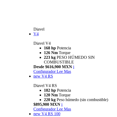
Diavel
V4
Diavel V4
168 hp
Potencia
126 Nm
Torque
223 kg
PESO HÚMEDO SIN
COMBUSTIBLE
Desde $616,900 MXN
i
Configurador
Lee Mas
new
V4 RS
Diavel V4 RS
182 hp
Potencia
120 Nm
Torque
220 kg
Peso húmedo (sin combustible)
$895,900 MXN
i
Configurador
Lee Mas
new
V4 RS 100