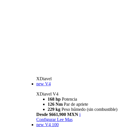
XDiavel
new
V4
XDiavel V4
168 hp
Potencia
126 Nm
Par de apriete
229 kg
Peso húmedo (sin combustible)
Desde $661,900 MXN
i
Configurar
Lee Mas
new
V4 100