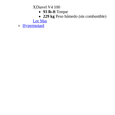
XDiavel V4 100
93 lb-ft
Torque
229 kg
Peso húmedo (sin combustible)
Lee Mas
Hypermotard