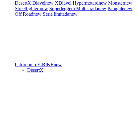
DesertX
Diavel
new
XDiavel
Hypermotard
new
Monster
new
Streetfighter
new
Superleggera
Multistrada
new
Panigale
new
Off Road
new
Serie limitada
new
Patrimonio
E-BIKE
new
DesertX