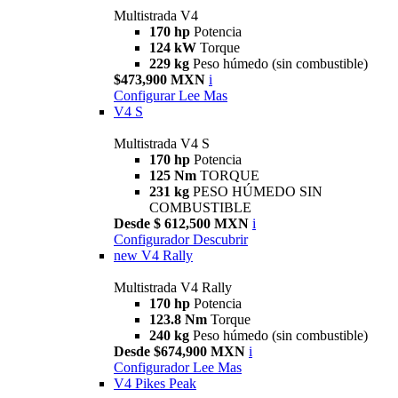
Multistrada V4
170 hp
Potencia
124 kW
Torque
229 kg
Peso húmedo (sin combustible)
$473,900 MXN
i
Configurar
Lee Mas
V4 S
Multistrada V4 S
170 hp
Potencia
125 Nm
TORQUE
231 kg
PESO HÚMEDO SIN
COMBUSTIBLE
Desde $ 612,500 MXN
i
Configurador
Descubrir
new
V4 Rally
Multistrada V4 Rally
170 hp
Potencia
123.8 Nm
Torque
240 kg
Peso húmedo (sin combustible)
Desde $674,900 MXN
i
Configurador
Lee Mas
V4 Pikes Peak