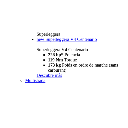
Superleggera
new
Superleggera V4 Centenario
Superleggera V4 Centenario
228 hp*
Potencia
119 Nm
Torque
173 kg
Poids en ordre de marche (sans
carburant)
Descubre más
Multistrada