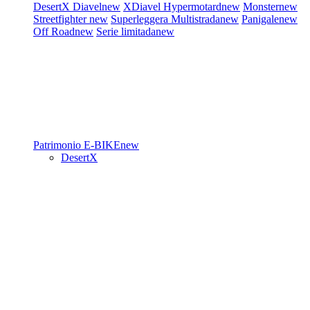
DesertX
Diavel
new
XDiavel
Hypermotard
new
Monster
new
Streetfighter
new
Superleggera
Multistrada
new
Panigale
new
Off Road
new
Serie limitada
new
Patrimonio
E-BIKE
new
DesertX