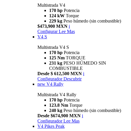
Multistrada V4
170 hp
Potencia
124 kW
Torque
229 kg
Peso húmedo (sin combustible)
$473,900 MXN
i
Configurar
Lee Mas
V4 S
Multistrada V4 S
170 hp
Potencia
125 Nm
TORQUE
231 kg
PESO HÚMEDO SIN
COMBUSTIBLE
Desde $ 612,500 MXN
i
Configurador
Descubrir
new
V4 Rally
Multistrada V4 Rally
170 hp
Potencia
123.8 Nm
Torque
240 kg
Peso húmedo (sin combustible)
Desde $674,900 MXN
i
Configurador
Lee Mas
V4 Pikes Peak