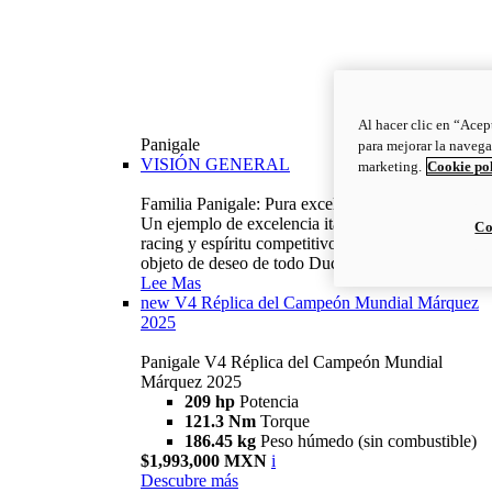
Al hacer clic en “Acep
Panigale
para mejorar la navega
VISIÓN GENERAL
marketing.
Cookie po
Familia Panigale: Pura excelencia italiana.
Un ejemplo de excelencia italiana, con ADN
Co
racing y espíritu competitivo: la Panigale es el
objeto de deseo de todo Ducatista.
Lee Mas
new
V4 Réplica del Campeón Mundial Márquez
2025
Panigale V4 Réplica del Campeón Mundial
Márquez 2025
209 hp
Potencia
121.3 Nm
Torque
186.45 kg
Peso húmedo (sin combustible)
$1,993,000 MXN
i
Descubre más