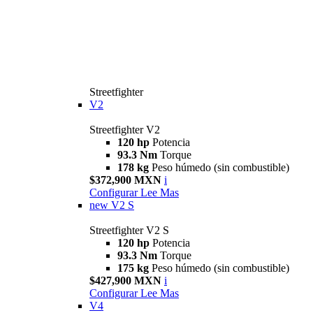
Streetfighter
V2
Streetfighter V2
120 hp
Potencia
93.3 Nm
Torque
178 kg
Peso húmedo (sin combustible)
$372,900 MXN
i
Configurar
Lee Mas
new
V2 S
Streetfighter V2 S
120 hp
Potencia
93.3 Nm
Torque
175 kg
Peso húmedo (sin combustible)
$427,900 MXN
i
Configurar
Lee Mas
V4