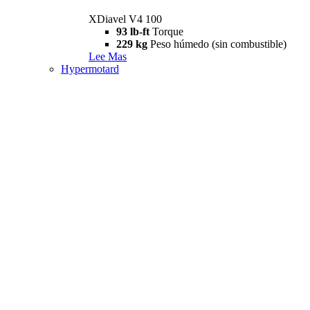
XDiavel V4 100
93 lb-ft
Torque
229 kg
Peso húmedo (sin combustible)
Lee Mas
Hypermotard