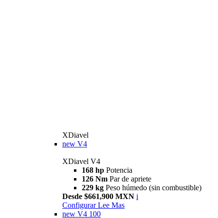
XDiavel
new
V4
XDiavel V4
168 hp
Potencia
126 Nm
Par de apriete
229 kg
Peso húmedo (sin combustible)
Desde $661,900 MXN
i
Configurar
Lee Mas
new
V4 100