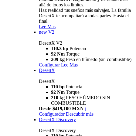
allá de todos los límites.
Haz realidad tus sueños más salvajes. La familia
DesertX te acompañará a todas partes. Hasta el
final.
Lee Mas
new
V2
DesertX V2
110.3 hp
Potencia
92 Nm
Torque
209 kg
Peso en húmedo (sin combustible)
Configurar
Lee Mas
DesertX
DesertX
110 hp
Potencia
92 Nm
Torque
210 kg
PESO HÚMEDO SIN
COMBUSTIBLE
Desde $419,100 MXN
i
Configurador
Descubrir más
DesertX Discovery
DesertX Discovery
110 hp
Potencia