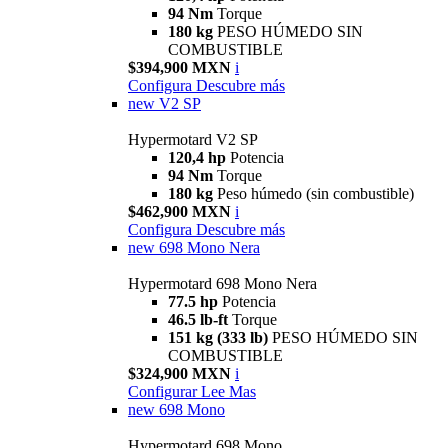
94 Nm
Torque
180 kg
PESO HÚMEDO SIN
COMBUSTIBLE
$394,900 MXN
i
Configura
Descubre más
new
V2 SP
Hypermotard V2 SP
120,4 hp
Potencia
94 Nm
Torque
180 kg
Peso húmedo (sin combustible)
$462,900 MXN
i
Configura
Descubre más
new
698 Mono Nera
Hypermotard 698 Mono Nera
77.5 hp
Potencia
46.5 lb-ft
Torque
151 kg (333 lb)
PESO HÚMEDO SIN
COMBUSTIBLE
$324,900 MXN
i
Configurar
Lee Mas
new
698 Mono
Hypermotard 698 Mono