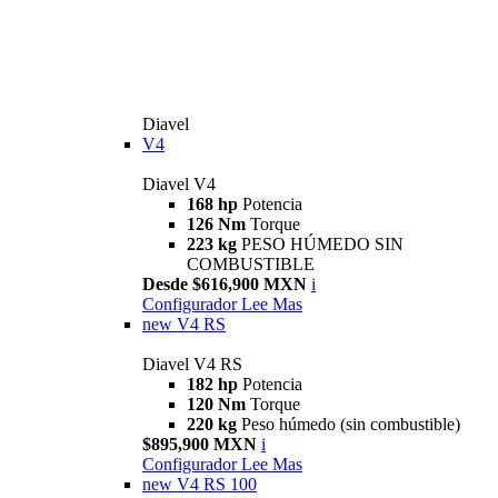
Diavel
V4
Diavel V4
168 hp
Potencia
126 Nm
Torque
223 kg
PESO HÚMEDO SIN
COMBUSTIBLE
Desde $616,900 MXN
i
Configurador
Lee Mas
new
V4 RS
Diavel V4 RS
182 hp
Potencia
120 Nm
Torque
220 kg
Peso húmedo (sin combustible)
$895,900 MXN
i
Configurador
Lee Mas
new
V4 RS 100