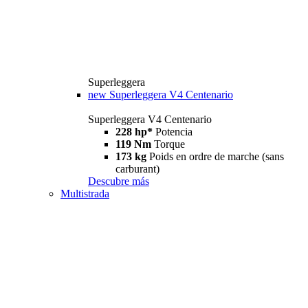
Superleggera
new
Superleggera V4 Centenario
Superleggera V4 Centenario
228 hp*
Potencia
119 Nm
Torque
173 kg
Poids en ordre de marche (sans
carburant)
Descubre más
Multistrada