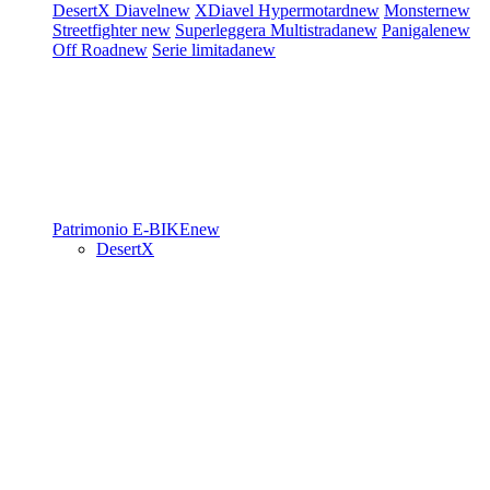
DesertX
Diavel
new
XDiavel
Hypermotard
new
Monster
new
Streetfighter
new
Superleggera
Multistrada
new
Panigale
new
Off Road
new
Serie limitada
new
Patrimonio
E-BIKE
new
DesertX