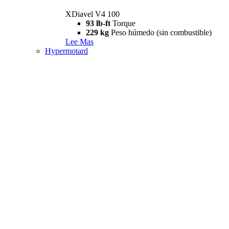
XDiavel V4 100
93 lb-ft
Torque
229 kg
Peso húmedo (sin combustible)
Lee Mas
Hypermotard