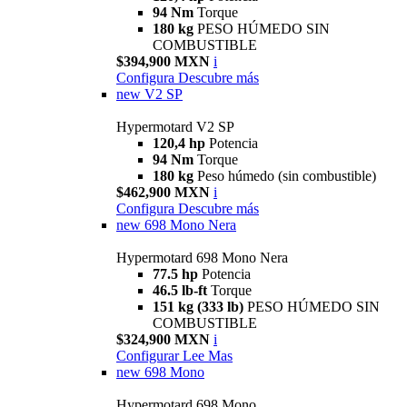
94 Nm
Torque
180 kg
PESO HÚMEDO SIN
COMBUSTIBLE
$394,900 MXN
i
Configura
Descubre más
new
V2 SP
Hypermotard V2 SP
120,4 hp
Potencia
94 Nm
Torque
180 kg
Peso húmedo (sin combustible)
$462,900 MXN
i
Configura
Descubre más
new
698 Mono Nera
Hypermotard 698 Mono Nera
77.5 hp
Potencia
46.5 lb-ft
Torque
151 kg (333 lb)
PESO HÚMEDO SIN
COMBUSTIBLE
$324,900 MXN
i
Configurar
Lee Mas
new
698 Mono
Hypermotard 698 Mono