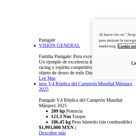
Al hacer clic en “Acep
Panigale
para mejorar la navega
VISIÓN GENERAL
marketing.
Cookie po
Familia Panigale: Pura excelencia italiana.
Un ejemplo de excelencia italiana, con ADN
Co
racing y espíritu competitivo: la Panigale es el
objeto de deseo de todo Ducatista.
Lee Mas
new
V4 Réplica del Campeón Mundial Márquez
2025
Panigale V4 Réplica del Campeón Mundial
Márquez 2025
209 hp
Potencia
121.3 Nm
Torque
186.45 kg
Peso húmedo (sin combustible)
$1,993,000 MXN
i
Descubre más