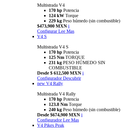
Multistrada V4
170 hp
Potencia
124 kW
Torque
229 kg
Peso húmedo (sin combustible)
$473,900 MXN
i
Configurar
Lee Mas
V4 S
Multistrada V4 S
170 hp
Potencia
125 Nm
TORQUE
231 kg
PESO HÚMEDO SIN
COMBUSTIBLE
Desde $ 612,500 MXN
i
Configurador
Descubrir
new
V4 Rally
Multistrada V4 Rally
170 hp
Potencia
123.8 Nm
Torque
240 kg
Peso húmedo (sin combustible)
Desde $674,900 MXN
i
Configurador
Lee Mas
V4 Pikes Peak