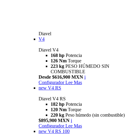
Diavel
V4
Diavel V4
168 hp
Potencia
126 Nm
Torque
223 kg
PESO HÚMEDO SIN
COMBUSTIBLE
Desde $616,900 MXN
i
Configurador
Lee Mas
new
V4 RS
Diavel V4 RS
182 hp
Potencia
120 Nm
Torque
220 kg
Peso húmedo (sin combustible)
$895,900 MXN
i
Configurador
Lee Mas
new
V4 RS 100