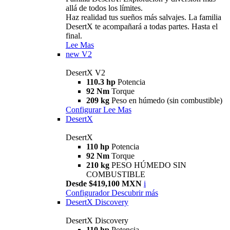
allá de todos los límites.
Haz realidad tus sueños más salvajes. La familia
DesertX te acompañará a todas partes. Hasta el
final.
Lee Mas
new
V2
DesertX V2
110.3 hp
Potencia
92 Nm
Torque
209 kg
Peso en húmedo (sin combustible)
Configurar
Lee Mas
DesertX
DesertX
110 hp
Potencia
92 Nm
Torque
210 kg
PESO HÚMEDO SIN
COMBUSTIBLE
Desde $419,100 MXN
i
Configurador
Descubrir más
DesertX Discovery
DesertX Discovery
110 hp
Potencia