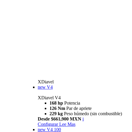
XDiavel
new
V4
XDiavel V4
168 hp
Potencia
126 Nm
Par de apriete
229 kg
Peso húmedo (sin combustible)
Desde $661,900 MXN
i
Configurar
Lee Mas
new
V4 100