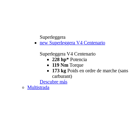
Superleggera
new
Superleggera V4 Centenario
Superleggera V4 Centenario
228 hp*
Potencia
119 Nm
Torque
173 kg
Poids en ordre de marche (sans
carburant)
Descubre más
Multistrada