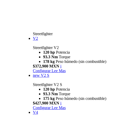
Streetfighter
V2
Streetfighter V2
120 hp
Potencia
93.3 Nm
Torque
178 kg
Peso húmedo (sin combustible)
$372,900 MXN
i
Configurar
Lee Mas
new
V2 S
Streetfighter V2 S
120 hp
Potencia
93.3 Nm
Torque
175 kg
Peso húmedo (sin combustible)
$427,900 MXN
i
Configurar
Lee Mas
V4