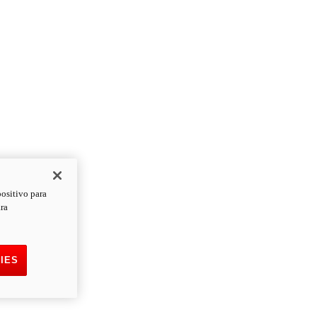
positivo para
ara
IES