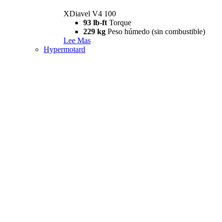
XDiavel V4 100
93 lb-ft
Torque
229 kg
Peso húmedo (sin combustible)
Lee Mas
Hypermotard