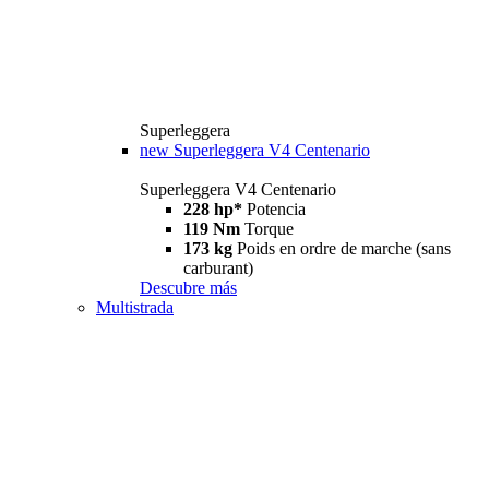
Superleggera
new
Superleggera V4 Centenario
Superleggera V4 Centenario
228 hp*
Potencia
119 Nm
Torque
173 kg
Poids en ordre de marche (sans
carburant)
Descubre más
Multistrada