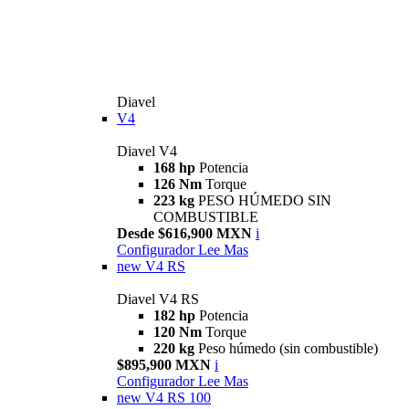
Diavel
V4
Diavel V4
168 hp
Potencia
126 Nm
Torque
223 kg
PESO HÚMEDO SIN
COMBUSTIBLE
Desde $616,900 MXN
i
Configurador
Lee Mas
new
V4 RS
Diavel V4 RS
182 hp
Potencia
120 Nm
Torque
220 kg
Peso húmedo (sin combustible)
$895,900 MXN
i
Configurador
Lee Mas
new
V4 RS 100