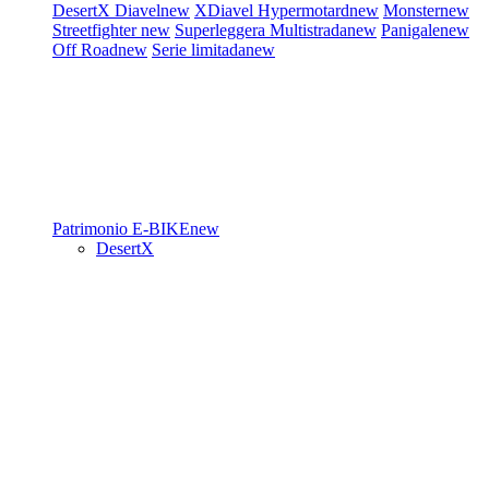
DesertX
Diavel
new
XDiavel
Hypermotard
new
Monster
new
Streetfighter
new
Superleggera
Multistrada
new
Panigale
new
Off Road
new
Serie limitada
new
Patrimonio
E-BIKE
new
DesertX