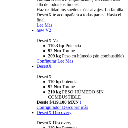
allá de todos los límites.
Haz realidad tus sueños más salvajes. La familia
DesertX te acompañará a todas partes. Hasta el
final.
Lee Mas
new
V2
DesertX V2
110.3 hp
Potencia
92 Nm
Torque
209 kg
Peso en húmedo (sin combustible)
Configurar
Lee Mas
DesertX
DesertX
110 hp
Potencia
92 Nm
Torque
210 kg
PESO HÚMEDO SIN
COMBUSTIBLE
Desde $419,100 MXN
i
Configurador
Descubrir más
DesertX Discovery
DesertX Discovery
110 hp
Potencia