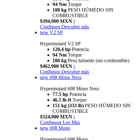
94 Nm
Torque
180 kg
PESO HÚMEDO SIN
COMBUSTIBLE
$394,900 MXN
i
Configura
Descubre más
new
V2 SP
Hypermotard V2 SP
120,4 hp
Potencia
94 Nm
Torque
180 kg
Peso húmedo (sin combustible)
$462,900 MXN
i
Configura
Descubre más
new
698 Mono Nera
Hypermotard 698 Mono Nera
77.5 hp
Potencia
46.5 lb-ft
Torque
151 kg (333 lb)
PESO HÚMEDO SIN
COMBUSTIBLE
$324,900 MXN
i
Configurar
Lee Mas
new
698 Mono
Hypermotard 698 Mono