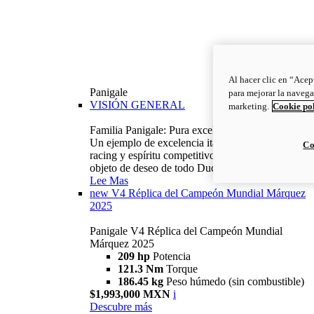
Al hacer clic en “Acep
Panigale
para mejorar la navega
VISIÓN GENERAL
marketing.
Cookie po
Familia Panigale: Pura excelencia italiana.
Un ejemplo de excelencia italiana, con ADN
Co
racing y espíritu competitivo: la Panigale es el
objeto de deseo de todo Ducatista.
Lee Mas
new
V4 Réplica del Campeón Mundial Márquez
2025
Panigale V4 Réplica del Campeón Mundial
Márquez 2025
209 hp
Potencia
121.3 Nm
Torque
186.45 kg
Peso húmedo (sin combustible)
$1,993,000 MXN
i
Descubre más