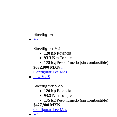
Streetfighter
V2
Streetfighter V2
120 hp
Potencia
93.3 Nm
Torque
178 kg
Peso húmedo (sin combustible)
$372,900 MXN
i
Configurar
Lee Mas
new
V2 S
Streetfighter V2 S
120 hp
Potencia
93.3 Nm
Torque
175 kg
Peso húmedo (sin combustible)
$427,900 MXN
i
Configurar
Lee Mas
V4