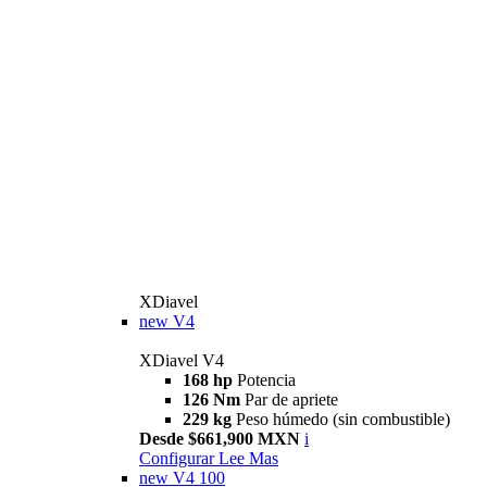
XDiavel
new
V4
XDiavel V4
168 hp
Potencia
126 Nm
Par de apriete
229 kg
Peso húmedo (sin combustible)
Desde $661,900 MXN
i
Configurar
Lee Mas
new
V4 100