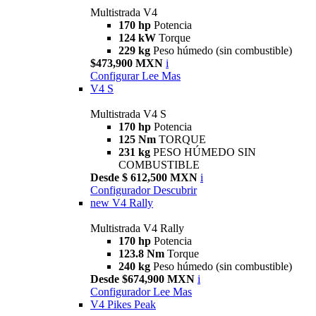
Multistrada V4
170 hp
Potencia
124 kW
Torque
229 kg
Peso húmedo (sin combustible)
$473,900 MXN
i
Configurar
Lee Mas
V4 S
Multistrada V4 S
170 hp
Potencia
125 Nm
TORQUE
231 kg
PESO HÚMEDO SIN
COMBUSTIBLE
Desde $ 612,500 MXN
i
Configurador
Descubrir
new
V4 Rally
Multistrada V4 Rally
170 hp
Potencia
123.8 Nm
Torque
240 kg
Peso húmedo (sin combustible)
Desde $674,900 MXN
i
Configurador
Lee Mas
V4 Pikes Peak