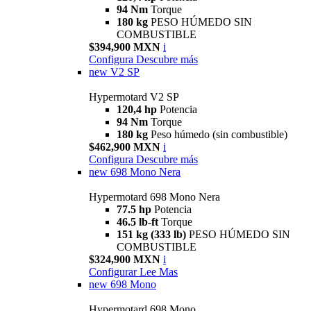
94 Nm
Torque
180 kg
PESO HÚMEDO SIN
COMBUSTIBLE
$394,900 MXN
i
Configura
Descubre más
new
V2 SP
Hypermotard V2 SP
120,4 hp
Potencia
94 Nm
Torque
180 kg
Peso húmedo (sin combustible)
$462,900 MXN
i
Configura
Descubre más
new
698 Mono Nera
Hypermotard 698 Mono Nera
77.5 hp
Potencia
46.5 lb-ft
Torque
151 kg (333 lb)
PESO HÚMEDO SIN
COMBUSTIBLE
$324,900 MXN
i
Configurar
Lee Mas
new
698 Mono
Hypermotard 698 Mono