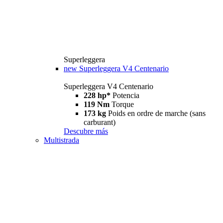
Superleggera
new
Superleggera V4 Centenario
Superleggera V4 Centenario
228 hp*
Potencia
119 Nm
Torque
173 kg
Poids en ordre de marche (sans
carburant)
Descubre más
Multistrada