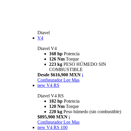
Diavel
V4
Diavel V4
168 hp
Potencia
126 Nm
Torque
223 kg
PESO HÚMEDO SIN
COMBUSTIBLE
Desde $616,900 MXN
i
Configurador
Lee Mas
new
V4 RS
Diavel V4 RS
182 hp
Potencia
120 Nm
Torque
220 kg
Peso húmedo (sin combustible)
$895,900 MXN
i
Configurador
Lee Mas
new
V4 RS 100