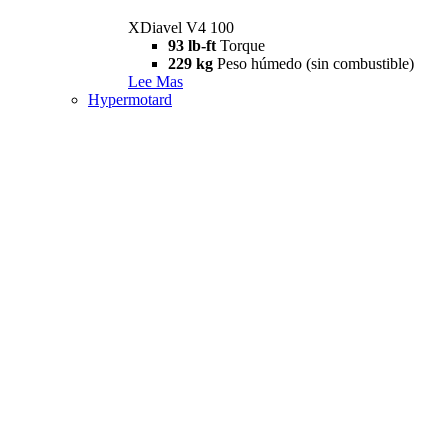
XDiavel V4 100
93 lb-ft
Torque
229 kg
Peso húmedo (sin combustible)
Lee Mas
Hypermotard