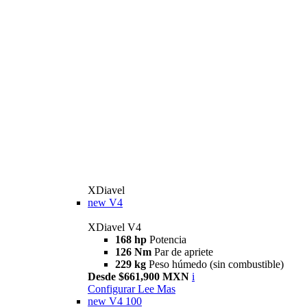
XDiavel
new
V4
XDiavel V4
168 hp
Potencia
126 Nm
Par de apriete
229 kg
Peso húmedo (sin combustible)
Desde $661,900 MXN
i
Configurar
Lee Mas
new
V4 100