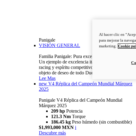
Al hacer clic en “Acep
Panigale
para mejorar la navega
VISIÓN GENERAL
marketing.
Cookie po
Familia Panigale: Pura excelencia italiana.
Un ejemplo de excelencia italiana, con ADN
Co
racing y espíritu competitivo: la Panigale es el
objeto de deseo de todo Ducatista.
Lee Mas
new
V4 Réplica del Campeón Mundial Márquez
2025
Panigale V4 Réplica del Campeón Mundial
Márquez 2025
209 hp
Potencia
121.3 Nm
Torque
186.45 kg
Peso húmedo (sin combustible)
$1,993,000 MXN
i
Descubre más