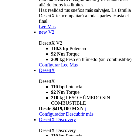
allá de todos los límites.
Haz realidad tus sueños más salvajes. La familia
DesertX te acompañará a todas partes. Hasta el
final.
Lee Mas
new
V2
DesertX V2
110.3 hp
Potencia
92 Nm
Torque
209 kg
Peso en húmedo (sin combustible)
Configurar
Lee Mas
DesertX
DesertX
110 hp
Potencia
92 Nm
Torque
210 kg
PESO HÚMEDO SIN
COMBUSTIBLE
Desde $419,100 MXN
i
Configurador
Descubrir más
DesertX Discovery
DesertX Discovery
110 hp
Potencia