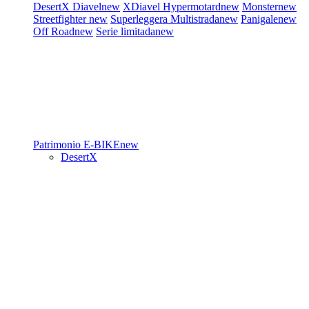
DesertX
Diavel
new
XDiavel
Hypermotard
new
Monster
new
Streetfighter
new
Superleggera
Multistrada
new
Panigale
new
Off Road
new
Serie limitada
new
Patrimonio
E-BIKE
new
DesertX