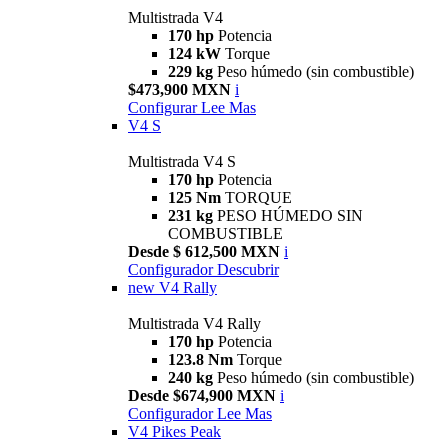
Multistrada V4
170 hp
Potencia
124 kW
Torque
229 kg
Peso húmedo (sin combustible)
$473,900 MXN
i
Configurar
Lee Mas
V4 S
Multistrada V4 S
170 hp
Potencia
125 Nm
TORQUE
231 kg
PESO HÚMEDO SIN
COMBUSTIBLE
Desde $ 612,500 MXN
i
Configurador
Descubrir
new
V4 Rally
Multistrada V4 Rally
170 hp
Potencia
123.8 Nm
Torque
240 kg
Peso húmedo (sin combustible)
Desde $674,900 MXN
i
Configurador
Lee Mas
V4 Pikes Peak