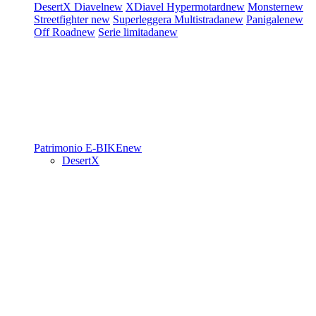
DesertX
Diavel
new
XDiavel
Hypermotard
new
Monster
new
Streetfighter
new
Superleggera
Multistrada
new
Panigale
new
Off Road
new
Serie limitada
new
Patrimonio
E-BIKE
new
DesertX