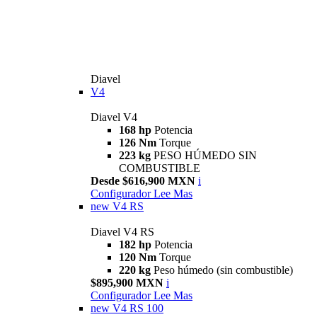
Diavel
V4
Diavel V4
168 hp
Potencia
126 Nm
Torque
223 kg
PESO HÚMEDO SIN
COMBUSTIBLE
Desde $616,900 MXN
i
Configurador
Lee Mas
new
V4 RS
Diavel V4 RS
182 hp
Potencia
120 Nm
Torque
220 kg
Peso húmedo (sin combustible)
$895,900 MXN
i
Configurador
Lee Mas
new
V4 RS 100