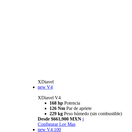
XDiavel
new
V4
XDiavel V4
168 hp
Potencia
126 Nm
Par de apriete
229 kg
Peso húmedo (sin combustible)
Desde $661,900 MXN
i
Configurar
Lee Mas
new
V4 100