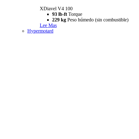
XDiavel V4 100
93 lb-ft
Torque
229 kg
Peso húmedo (sin combustible)
Lee Mas
Hypermotard