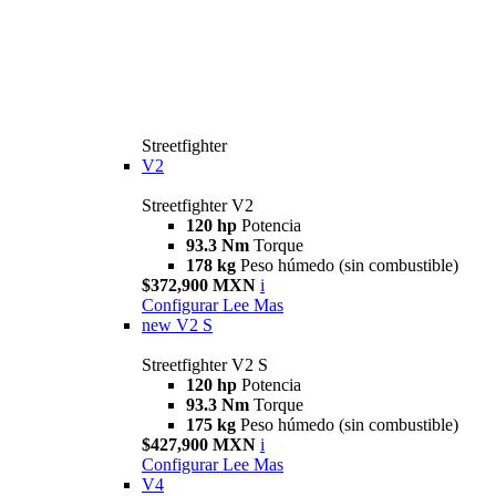
Streetfighter
V2
Streetfighter V2
120 hp
Potencia
93.3 Nm
Torque
178 kg
Peso húmedo (sin combustible)
$372,900 MXN
i
Configurar
Lee Mas
new
V2 S
Streetfighter V2 S
120 hp
Potencia
93.3 Nm
Torque
175 kg
Peso húmedo (sin combustible)
$427,900 MXN
i
Configurar
Lee Mas
V4