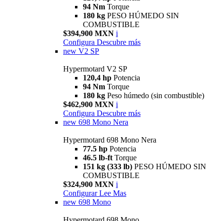
94 Nm
Torque
180 kg
PESO HÚMEDO SIN
COMBUSTIBLE
$394,900 MXN
i
Configura
Descubre más
new
V2 SP
Hypermotard V2 SP
120,4 hp
Potencia
94 Nm
Torque
180 kg
Peso húmedo (sin combustible)
$462,900 MXN
i
Configura
Descubre más
new
698 Mono Nera
Hypermotard 698 Mono Nera
77.5 hp
Potencia
46.5 lb-ft
Torque
151 kg (333 lb)
PESO HÚMEDO SIN
COMBUSTIBLE
$324,900 MXN
i
Configurar
Lee Mas
new
698 Mono
Hypermotard 698 Mono