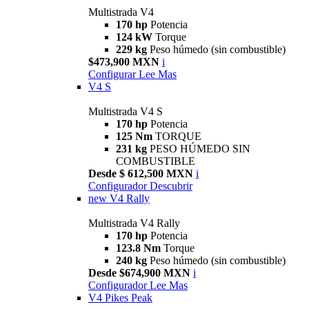
Multistrada V4
170 hp
Potencia
124 kW
Torque
229 kg
Peso húmedo (sin combustible)
$473,900 MXN
i
Configurar
Lee Mas
V4 S
Multistrada V4 S
170 hp
Potencia
125 Nm
TORQUE
231 kg
PESO HÚMEDO SIN
COMBUSTIBLE
Desde $ 612,500 MXN
i
Configurador
Descubrir
new
V4 Rally
Multistrada V4 Rally
170 hp
Potencia
123.8 Nm
Torque
240 kg
Peso húmedo (sin combustible)
Desde $674,900 MXN
i
Configurador
Lee Mas
V4 Pikes Peak