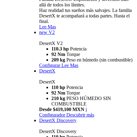
allá de todos los límites.
Haz realidad tus sueños más salvajes. La familia
DesertX te acompañará a todas partes. Hasta el
final.
Lee Mas
new
V2
DesertX V2
110.3 hp
Potencia
92 Nm
Torque
209 kg
Peso en húmedo (sin combustible)
Configurar
Lee Mas
DesertX
DesertX
110 hp
Potencia
92 Nm
Torque
210 kg
PESO HÚMEDO SIN
COMBUSTIBLE
Desde $419,100 MXN
i
Configurador
Descubrir más
DesertX Discovery
DesertX Discovery
110 hp
Potencia