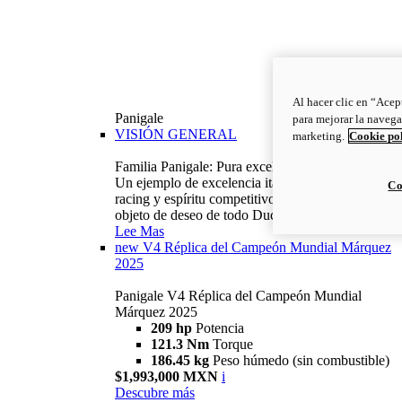
Al hacer clic en “Acep
Panigale
para mejorar la navega
VISIÓN GENERAL
marketing.
Cookie po
Familia Panigale: Pura excelencia italiana.
Un ejemplo de excelencia italiana, con ADN
Co
racing y espíritu competitivo: la Panigale es el
objeto de deseo de todo Ducatista.
Lee Mas
new
V4 Réplica del Campeón Mundial Márquez
2025
Panigale V4 Réplica del Campeón Mundial
Márquez 2025
209 hp
Potencia
121.3 Nm
Torque
186.45 kg
Peso húmedo (sin combustible)
$1,993,000 MXN
i
Descubre más