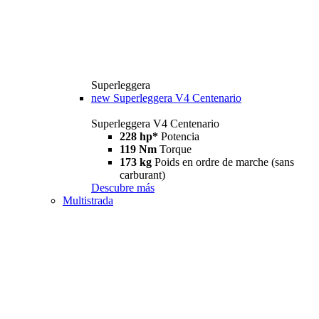
Superleggera
new
Superleggera V4 Centenario
Superleggera V4 Centenario
228 hp*
Potencia
119 Nm
Torque
173 kg
Poids en ordre de marche (sans
carburant)
Descubre más
Multistrada