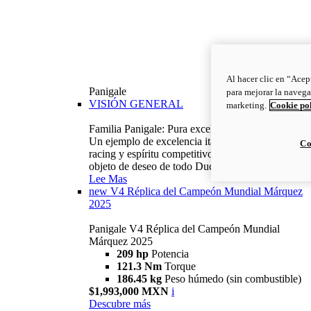
Al hacer clic en “Acep
Panigale
para mejorar la navega
VISIÓN GENERAL
marketing.
Cookie po
Familia Panigale: Pura excelencia italiana.
Un ejemplo de excelencia italiana, con ADN
Co
racing y espíritu competitivo: la Panigale es el
objeto de deseo de todo Ducatista.
Lee Mas
new
V4 Réplica del Campeón Mundial Márquez
2025
Panigale V4 Réplica del Campeón Mundial
Márquez 2025
209 hp
Potencia
121.3 Nm
Torque
186.45 kg
Peso húmedo (sin combustible)
$1,993,000 MXN
i
Descubre más