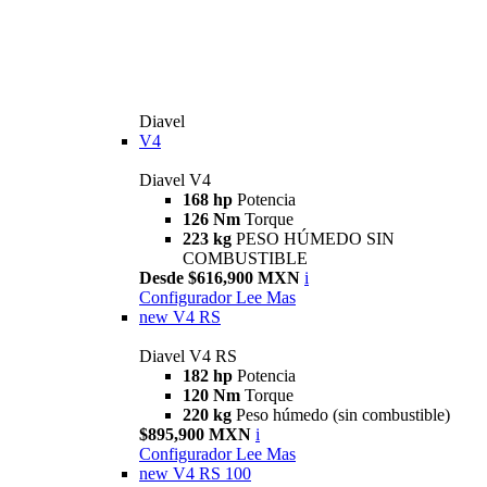
Diavel
V4
Diavel V4
168 hp
Potencia
126 Nm
Torque
223 kg
PESO HÚMEDO SIN
COMBUSTIBLE
Desde $616,900 MXN
i
Configurador
Lee Mas
new
V4 RS
Diavel V4 RS
182 hp
Potencia
120 Nm
Torque
220 kg
Peso húmedo (sin combustible)
$895,900 MXN
i
Configurador
Lee Mas
new
V4 RS 100