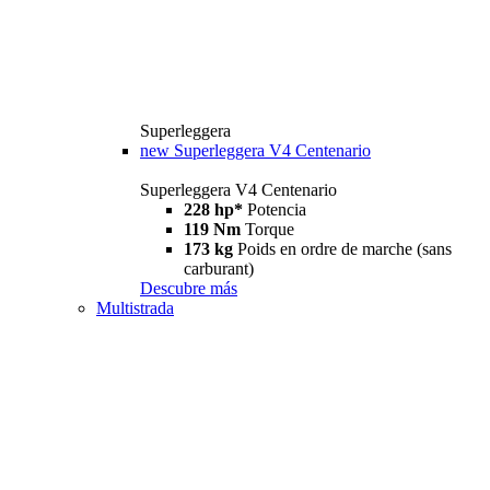
Superleggera
new
Superleggera V4 Centenario
Superleggera V4 Centenario
228 hp*
Potencia
119 Nm
Torque
173 kg
Poids en ordre de marche (sans
carburant)
Descubre más
Multistrada