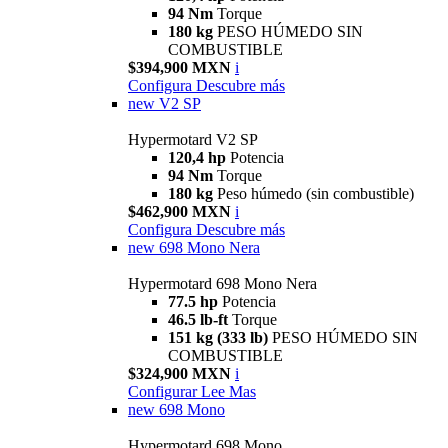
94 Nm
Torque
180 kg
PESO HÚMEDO SIN
COMBUSTIBLE
$394,900 MXN
i
Configura
Descubre más
new
V2 SP
Hypermotard V2 SP
120,4 hp
Potencia
94 Nm
Torque
180 kg
Peso húmedo (sin combustible)
$462,900 MXN
i
Configura
Descubre más
new
698 Mono Nera
Hypermotard 698 Mono Nera
77.5 hp
Potencia
46.5 lb-ft
Torque
151 kg (333 lb)
PESO HÚMEDO SIN
COMBUSTIBLE
$324,900 MXN
i
Configurar
Lee Mas
new
698 Mono
Hypermotard 698 Mono