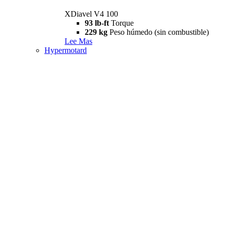
XDiavel V4 100
93 lb-ft
Torque
229 kg
Peso húmedo (sin combustible)
Lee Mas
Hypermotard