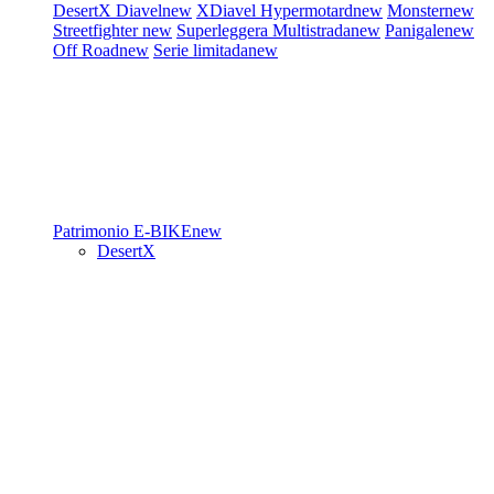
DesertX
Diavel
new
XDiavel
Hypermotard
new
Monster
new
Streetfighter
new
Superleggera
Multistrada
new
Panigale
new
Off Road
new
Serie limitada
new
Patrimonio
E-BIKE
new
DesertX