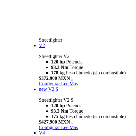
Streetfighter
V2
Streetfighter V2
120 hp
Potencia
93.3 Nm
Torque
178 kg
Peso húmedo (sin combustible)
$372,900 MXN
i
Configurar
Lee Mas
new
V2 S
Streetfighter V2 S
120 hp
Potencia
93.3 Nm
Torque
175 kg
Peso húmedo (sin combustible)
$427,900 MXN
i
Configurar
Lee Mas
V4