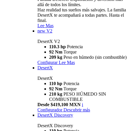
allá de todos los límites.
Haz realidad tus sueños más salvajes. La familia
DesertX te acompañará a todas partes. Hasta el
final.
Lee Mas
new
V2
DesertX V2
110.3 hp
Potencia
92 Nm
Torque
209 kg
Peso en húmedo (sin combustible)
Configurar
Lee Mas
DesertX
DesertX
110 hp
Potencia
92 Nm
Torque
210 kg
PESO HÚMEDO SIN
COMBUSTIBLE
Desde $419,100 MXN
i
Configurador
Descubrir más
DesertX Discovery
DesertX Discovery
110 hp
Potencia