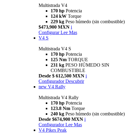
Multistrada V4
170 hp
Potencia
124 kW
Torque
229 kg
Peso húmedo (sin combustible)
$473,900 MXN
i
Configurar
Lee Mas
V4 S
Multistrada V4 S
170 hp
Potencia
125 Nm
TORQUE
231 kg
PESO HÚMEDO SIN
COMBUSTIBLE
Desde $ 612,500 MXN
i
Configurador
Descubrir
new
V4 Rally
Multistrada V4 Rally
170 hp
Potencia
123.8 Nm
Torque
240 kg
Peso húmedo (sin combustible)
Desde $674,900 MXN
i
Configurador
Lee Mas
V4 Pikes Peak