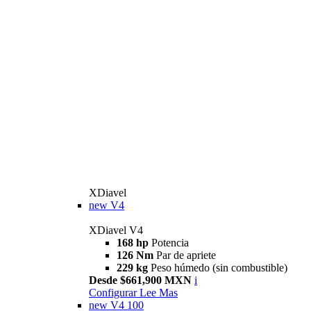
XDiavel
new
V4
XDiavel V4
168 hp
Potencia
126 Nm
Par de apriete
229 kg
Peso húmedo (sin combustible)
Desde $661,900 MXN
i
Configurar
Lee Mas
new
V4 100